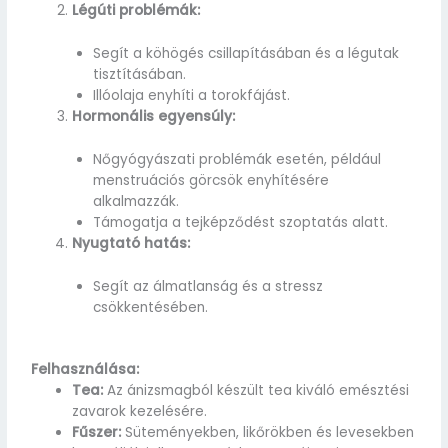
Légúti problémák:
Segít a köhögés csillapításában és a légutak
tisztításában.
Illóolaja enyhíti a torokfájást.
Hormonális egyensúly:
Nőgyógyászati problémák esetén, például
menstruációs görcsök enyhítésére
alkalmazzák.
Támogatja a tejképződést szoptatás alatt.
Nyugtató hatás:
Segít az álmatlanság és a stressz
csökkentésében.
Felhasználása:
Tea:
Az ánizsmagból készült tea kiváló emésztési
zavarok kezelésére.
Fűszer:
Süteményekben, likőrökben és levesekben