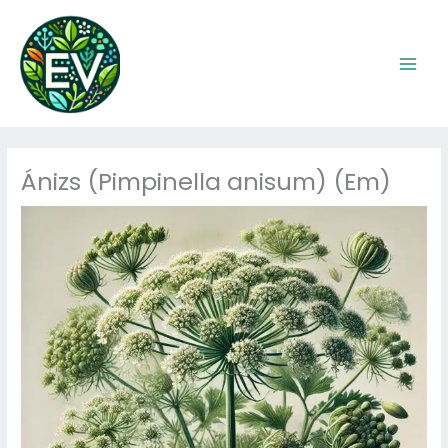
Skip
to
content
Ánizs (Pimpinella anisum) (Em)