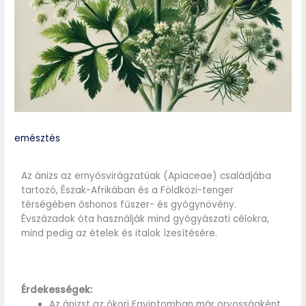
emésztés
Az ánizs az ernyősvirágzatúak (Apiaceae) családjába
tartozó, Észak-Afrikában és a Földközi-tenger
térségében őshonos fűszer- és gyógynövény.
Évszázadok óta használják mind gyógyászati célokra,
mind pedig az ételek és italok ízesítésére.
Érdekességek:
Az ánizst az ókori Egyiptomban már orvosságként