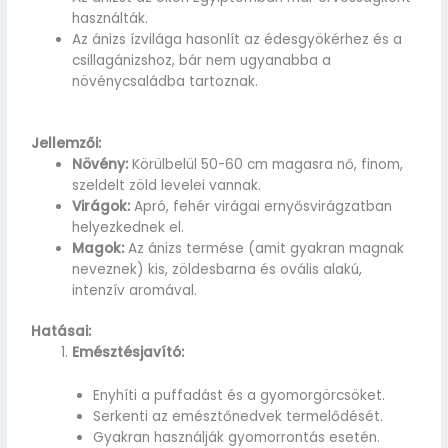
használták.
Az ánizs ízvilága hasonlít az édesgyökérhez és a
csillagánizshoz, bár nem ugyanabba a
növénycsaládba tartoznak.
Jellemzői:
Növény:
Körülbelül 50-60 cm magasra nő, finom,
szeldelt zöld levelei vannak.
Virágok:
Apró, fehér virágai ernyősvirágzatban
helyezkednek el.
Magok:
Az ánizs termése (amit gyakran magnak
neveznek) kis, zöldesbarna és ovális alakú,
intenzív aromával.
Hatásai:
Emésztésjavító:
Enyhíti a puffadást és a gyomorgörcsöket.
Serkenti az emésztőnedvek termelődését.
Gyakran használják gyomorrontás esetén.