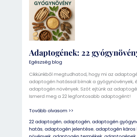
22
gyógynövény
a
stressz
ellen
Adaptogének: 22 gyógynövény 
Egészség blog
Cikkünkből megtudhatod, hogy mi az adaptogén
adaptogén hatással bírnak a gyógynövények, 
adaptogén növények. Szót ejtünk az adaptogéne
Ismerd meg a 22 legfontosabb adaptogént!
Tovább olvasom >>
22 adaptogén
,
adaptogén
,
adaptogén gyógyn
hatás
,
adaptogén jelentése
,
adaptogén káros 
növények
,
adaptogén termékek
,
adaptogének 