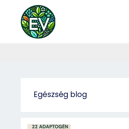
Skip
to
content
Egészség blog
Adaptogének: