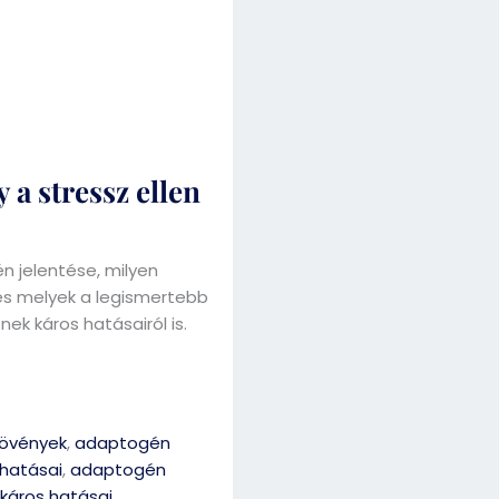
a stressz ellen
 jelentése, milyen
és melyek a legismertebb
k káros hatásairól is.
övények
,
adaptogén
hatásai
,
adaptogén
káros hatásai
,