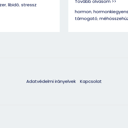
Tovább olvasom >>
zer
,
libidó
,
stressz
hormon
,
hormonkiegyens
támogató
,
méhösszehúz
Adatvédelmi irányelvek
Kapcsolat