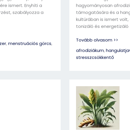
re ismert. Enyhíti a
hagyományosan afrodizi
rzést, szabályozza a
támogatására és a hangu
kultúrában is ismert vol
tonizáló és energetizáló 
Tovább olvasom >>
zer
,
menstruációs görcs
,
afrodiziákum
,
hangulatja
stresszcsökkentő
Gyömbér
(Zingiber
officinale)