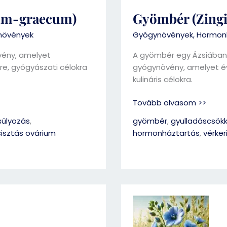
num-graecum)
Gyömbér (Zingib
növények
Gyógynövények
,
Hormonk
vény, amelyet
A gyömbér egy Ázsiában 
re, gyógyászati célokra
gyógynövény, amelyet é
kulináris célokra.
Tovább olvasom >>
úlyozás
,
gyömbér
,
gyulladáscsök
cisztás ovárium
hormonháztartás
,
vérker
Lenmag
(Linum
usitatissimum)