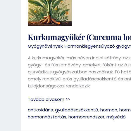
Kurkumagyökér (Curcuma lo
Gyógynövények
,
Hormonkiegyensúlyozó gyógy
A kurkumagyökér, más néven indiai sáfrány, az 
gyógy- és fűszernövény, amelyet főként az ázs
ajurvédikus gyógyászatban használnak. Fő hat
amely rendkívül erős gyulladáscsökkentő és an
tulajdonságokkal rendelkezik.
Tovább olvasom >>
antioxidáns
,
gyulladáscsökkentő
,
hormon
,
hormo
hormonháztartás
,
hormonrendszer
,
májvédő