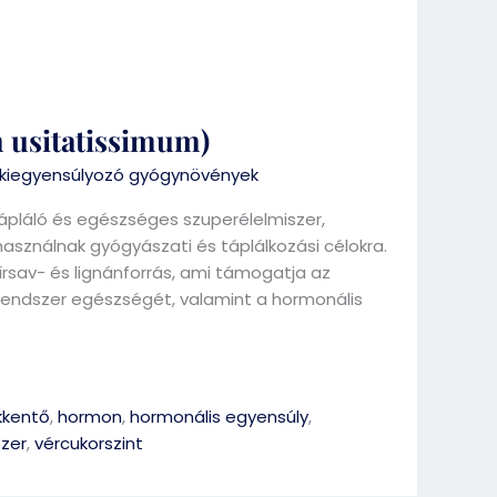
 usitatissimum)
iegyensúlyozó gyógynövények
ápláló és egészséges szuperélelmiszer,
sználnak gyógyászati és táplálkozási célokra.
írsav- és lignánforrás, ami támogatja az
rrendszer egészségét, valamint a hormonális
kkentő
,
hormon
,
hormonális egyensúly
,
szer
,
vércukorszint