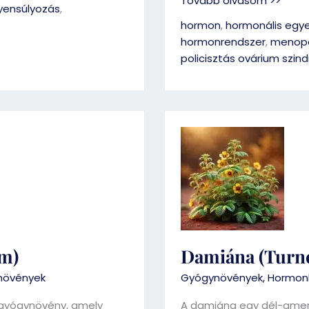
Tovább olvasom >>
yensúlyozás
,
hormon
,
hormonális egye
hormonrendszer
,
menop
policisztás ovárium szin
Damiána
(Turnera
diffusa)
um)
Damiána (Turne
növények
Gyógynövények
,
Hormonk
ú gyógynövény, amely
A damiána egy dél-ameri