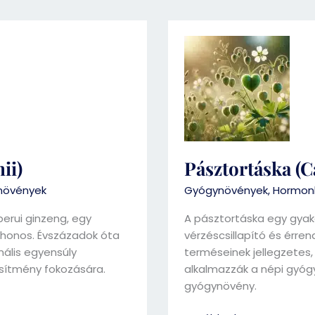
Pásztortáska
(Capsella
bursa-
pastoris)
ii)
Pásztortáska (C
növények
Gyógynövények
,
Hormonk
erui ginzeng, egy
A pásztortáska egy gyak
honos. Évszázadok óta
vérzéscsillapító és érre
ális egyensúly
terméseinek jellegzetes, 
esítmény fokozására.
alkalmazzák a népi gyóg
gyógynövény.