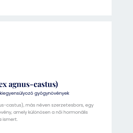
tex agnus-castus)
iegyensúlyozó gyógynövények
nus-castus), más néven szerzetesbors, egy
vény, amely különösen a női hormonális
 ismert.