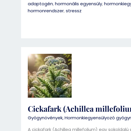
adaptogén
,
hormonális egyensúly
,
hormonkieg
hormonrendszer
,
stressz
Cickafark
(Achillea
millefolium)
Cickafark (Achillea millefoli
Gyógynövények
,
Hormonkiegyensúlyozó gyógy
A cickafark (Achillea millefolium) egy sokoldal