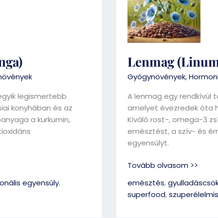
nga)
Lenmag (Linum
növények
Gyógynövények
,
Hormonk
egyik legismertebb
A lenmag egy rendkívül t
iai konyhában és az
amelyet évezredek óta ha
óanyaga a kurkumin,
Kiváló rost-, omega-3 zs
tioxidáns
emésztést, a szív- és é
egyensúlyt.
Tovább olvasom >>
nális egyensúly
,
emésztés
,
gyulladáscsö
superfood
,
szuperélelmi