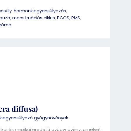
nsúly
,
hormonkiegyensúlyozás
,
auza
,
menstruációs ciklus
,
PCOS
,
PMS
,
dróma
ra diffusa)
iegyensúlyozó gyógynövények
kai és mexikói eredetű gyógynövény, amelyet