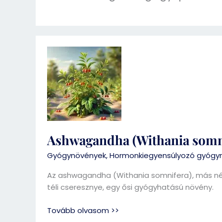
Ashwagandha
(Withania
somnifera)
Ashwagandha (Withania somn
Gyógynövények
,
Hormonkiegyensúlyozó gyógy
Az ashwagandha (Withania somnifera), más név
téli cseresznye, egy ősi gyógyhatású növény.
Tovább olvasom >>