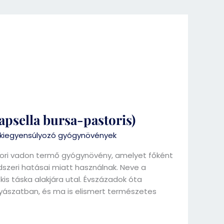
apsella bursa-pastoris)
iegyensúlyozó gyógynövények
ori vadon termő gyógynövény, amelyet főként
ndszeri hatásai miatt használnak. Neve a
kis táska alakjára utal. Évszázadok óta
yászatban, és ma is elismert természetes