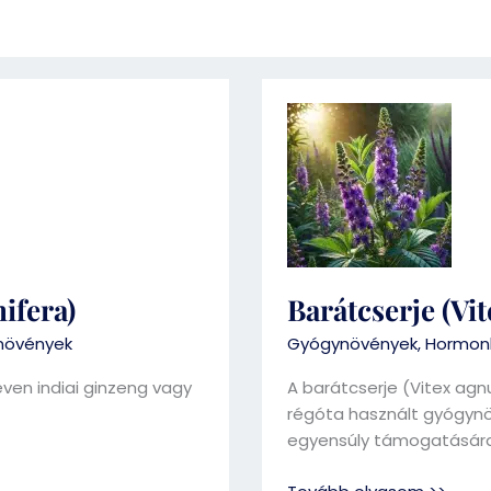
Barátcserje
(Vitex
agnus-
castus)
ifera)
Barátcserje (Vi
növények
Gyógynövények
,
Hormonk
en indiai ginzeng vagy
A barátcserje (Vitex ag
régóta használt gyógynö
egyensúly támogatására