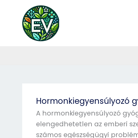
Skip
to
content
Hormonkiegyensúlyozó 
A hormonkiegyensúlyozó gyóg
elengedhetetlen az emberi sz
számos egészségügyi problém