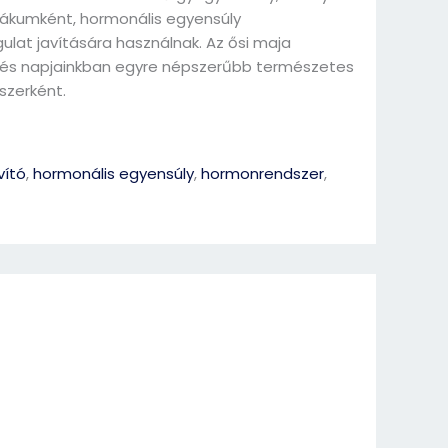
ákumként, hormonális egyensúly
lat javítására használnak. Az ősi maja
t, és napjainkban egyre népszerűbb természetes
szerként.
vító
,
hormonális egyensúly
,
hormonrendszer
,