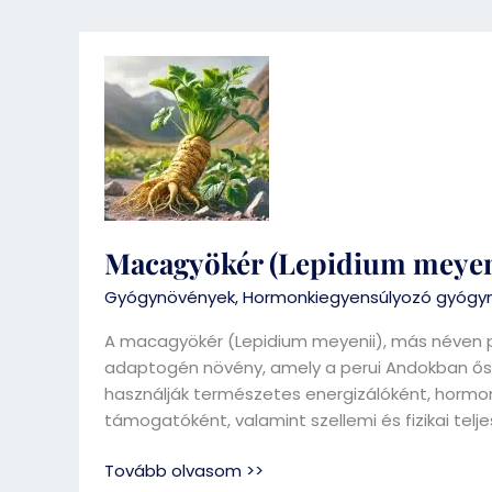
Macagyökér
(Lepidium
meyenii)
Macagyökér (Lepidium meyen
Gyógynövények
,
Hormonkiegyensúlyozó gyógy
A macagyökér (Lepidium meyenii), más néven p
adaptogén növény, amely a perui Andokban ős
használják természetes energizálóként, hormon
támogatóként, valamint szellemi és fizikai telj
Tovább olvasom >>