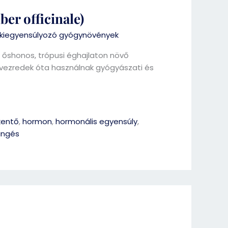
er officinale)
iegyensúlyozó gyógynövények
őshonos, trópusi éghajlaton növő
vezredek óta használnak gyógyászati és
kentő
,
hormon
,
hormonális egyensúly
,
ingés