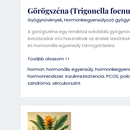
Görögszéna (Trigonella foe
Gyógynövények
,
Hormonkiegyensúlyozó gyógy
A görögszéna egy rendkívül sokoldalú gyógynö
évszázadok óta használnak az ételek ízesítésé
és hormonális egyensúly támogatására.
Tovább olvasom >>
hormon
,
hormonális egyensúly
,
hormonkiegyens
hormonrendszer
,
inzulinrezisztencia
,
PCOS
,
poli
szindróma
,
vércukorszint
Kurkumagyökér
(Curcuma
longa)