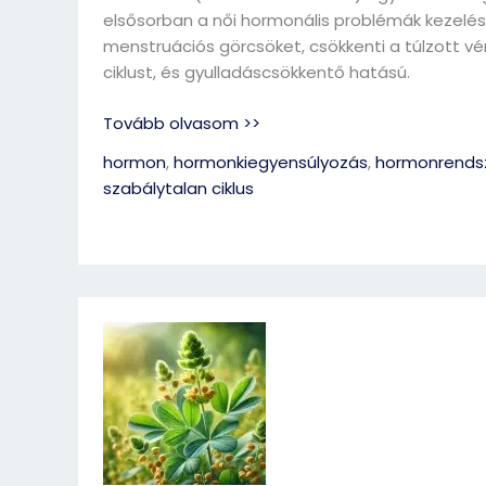
elsősorban a női hormonális problémák kezelésé
menstruációs görcsöket, csökkenti a túlzott vé
ciklust, és gyulladáscsökkentő hatású.
Tovább olvasom >>
hormon
,
hormonkiegyensúlyozás
,
hormonrends
szabálytalan ciklus
Görögszéna
(Trigonella
foenum-
graecum)