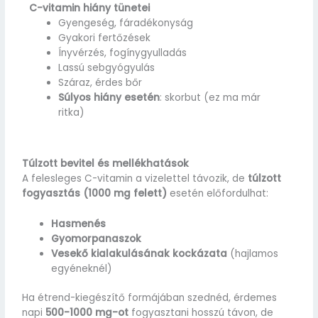
C-vitamin hiány tünetei
Gyengeség, fáradékonyság
Gyakori fertőzések
Ínyvérzés, fogínygyulladás
Lassú sebgyógyulás
Száraz, érdes bőr
Súlyos hiány esetén
: skorbut (ez ma már
ritka)
Túlzott bevitel és mellékhatások
A felesleges C-vitamin a vizelettel távozik, de
túlzott
fogyasztás (1000 mg felett)
esetén előfordulhat:
Hasmenés
Gyomorpanaszok
Vesekő kialakulásának kockázata
(hajlamos
egyéneknél)
Ha étrend-kiegészítő formájában szednéd, érdemes
napi
500-1000 mg-ot
fogyasztani hosszú távon, de