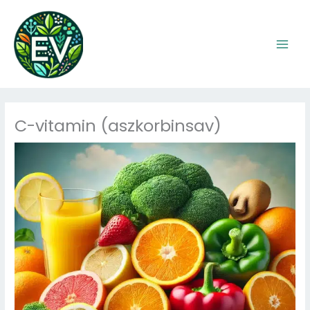
Skip
to
content
C-vitamin (aszkorbinsav)