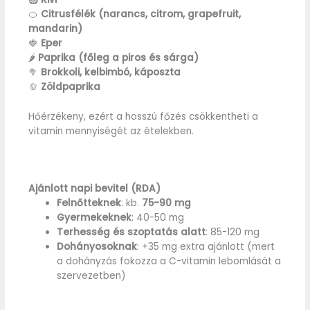
🍊
Citrusfélék (narancs, citrom, grapefruit,
mandarin)
🍓
Eper
🌶️
Paprika (főleg a piros és sárga)
🥦
Brokkoli, kelbimbó, káposzta
🫑
Zöldpaprika
Hőérzékeny, ezért a hosszú főzés csökkentheti a
vitamin mennyiségét az ételekben.
Ajánlott napi bevitel (RDA)
Felnőtteknek
: kb.
75-90 mg
Gyermekeknek
: 40-50 mg
Terhesség és szoptatás alatt
: 85-120 mg
Dohányosoknak
: +35 mg extra ajánlott (mert
a dohányzás fokozza a C-vitamin lebomlását a
szervezetben)