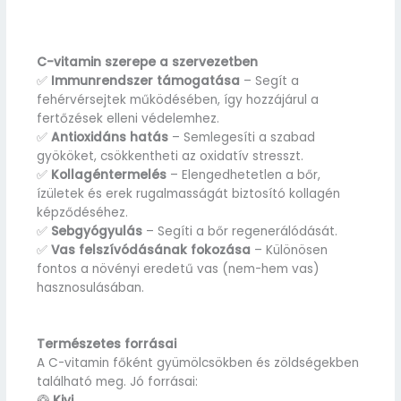
C-vitamin szerepe a szervezetben
✅
Immunrendszer támogatása
– Segít a
fehérvérsejtek működésében, így hozzájárul a
fertőzések elleni védelemhez.
✅
Antioxidáns hatás
– Semlegesíti a szabad
gyököket, csökkentheti az oxidatív stresszt.
✅
Kollagéntermelés
– Elengedhetetlen a bőr,
ízületek és erek rugalmasságát biztosító kollagén
képződéséhez.
✅
Sebgyógyulás
– Segíti a bőr regenerálódását.
✅
Vas felszívódásának fokozása
– Különösen
fontos a növényi eredetű vas (nem-hem vas)
hasznosulásában.
Természetes forrásai
A C-vitamin főként gyümölcsökben és zöldségekben
található meg. Jó forrásai:
🥝
Kivi