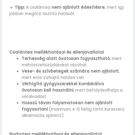
🔹
Tipp:
A csalántea
nem ajánlott édesítésre
, mert így
jobban megőrzi tisztító hatását.
Csalántea mellékhatásai és ellenjavallatai
Terhesség alatt óvatosan fogyasztható
, mert
méhösszehúzódásokat okozhat.
Vese- és szívbetegek számára nem ajánlott
,
mert erős vízhajtó hatása van.
Vérhígító gyógyszerekkel kombinálva
óvatosan kell használni
, mert befolyásolhatja a
véralvadást.
Hosszú távon folyamatosan nem ajánlott
fogyasztani
(maximum 4-6 hétig tartó kúraszerű
alkalmazás ajánlott).
Bodzatea mellékhatásai és ellenjavallatai