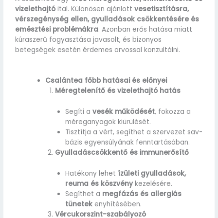
vizelethajtó
ital. Különösen ajánlott
vesetisztításra,
vérszegénység ellen, gyulladások csökkentésére és
emésztési problémákra
. Azonban erős hatása miatt
kúraszerű fogyasztása javasolt, és bizonyos
betegségek esetén érdemes orvossal konzultálni.
Csalántea főbb hatásai és előnyei
Méregtelenítő és vizelethajtó hatás
Segíti a
vesék működését
, fokozza a
méreganyagok kiürülését.
Tisztítja a vért, segíthet a szervezet sav-
bázis egyensúlyának fenntartásában.
Gyulladáscsökkentő és immunerősítő
Hatékony lehet
ízületi gyulladások,
reuma és köszvény
kezelésére.
Segíthet a
megfázás és allergiás
tünetek
enyhítésében.
Vércukorszint-szabályozó