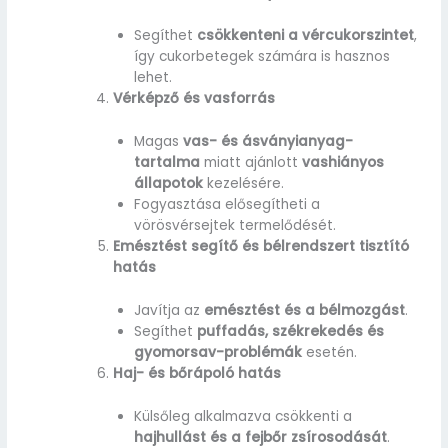
Segíthet
csökkenteni a vércukorszintet
,
így cukorbetegek számára is hasznos
lehet.
Vérképző és vasforrás
Magas
vas- és ásványianyag-
tartalma
miatt ajánlott
vashiányos
állapotok
kezelésére.
Fogyasztása elősegítheti a
vörösvérsejtek termelődését.
Emésztést segítő és bélrendszert tisztító
hatás
Javítja az
emésztést és a bélmozgást
.
Segíthet
puffadás, székrekedés és
gyomorsav-problémák
esetén.
Haj- és bőrápoló hatás
Külsőleg alkalmazva csökkenti a
hajhullást és a fejbőr zsírosodását
.