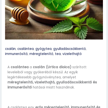
csalán
,
csalántea
,
gyógytea
,
gyulladáscsökkentő
,
immunerősítő
,
méregtelenítő
,
tea
,
vizelethajtó
A
csalántea
a
csalán (Urtica dioica)
szárított
leveleiből vagy gyökeréből készül. Az egyik
legértékesebb gyógynövénytea, amelyet
méregtelenítő, vizelethajtó, gyulladáscsökkentő és
immunerősítő
hatásai miatt használnak.
A csalántea egy
erős méregtelenítő, immunerősítő és