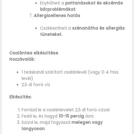
Enyhítheti a
pattanásokat és ekcémás
bőrproblémákat
.
Allergiaellenes hatás
Csökkentheti a
szénanátha és allergiás
tüneteket.
Csalántea elkészítése
Hozzávalók:
1 teáskanál szárított csalánlevél (vagy 3-4 friss
levél)
2,5 dl forró víz
Elkészítés:
Forrázd le a csalánlevelet 2,5 dl forró vízzel.
Fedd le, és hagyd
10-15 percig
ázni.
Szűrd le, majd fogyaszd
melegen vagy
langyosan
.