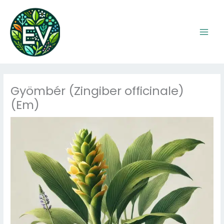
Skip
to
content
Gyömbér (Zingiber officinale)
(Em)