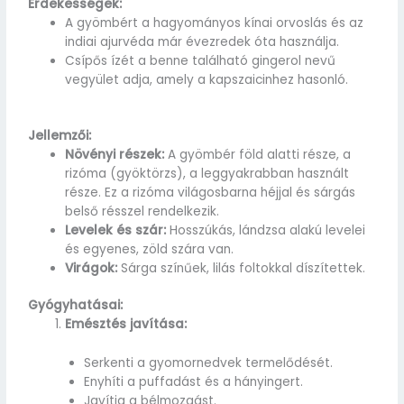
Érdekességek:
A gyömbért a hagyományos kínai orvoslás és az
indiai ajurvéda már évezredek óta használja.
Csípős ízét a benne található gingerol nevű
vegyület adja, amely a kapszaicinhez hasonló.
Jellemzői:
Növényi részek:
A gyömbér föld alatti része, a
rizóma (gyöktörzs), a leggyakrabban használt
része. Ez a rizóma világosbarna héjjal és sárgás
belső résszel rendelkezik.
Levelek és szár:
Hosszúkás, lándzsa alakú levelei
és egyenes, zöld szára van.
Virágok:
Sárga színűek, lilás foltokkal díszítettek.
Gyógyhatásai:
Emésztés javítása:
Serkenti a gyomornedvek termelődését.
Enyhíti a puffadást és a hányingert.
Javítja a bélmozgást.