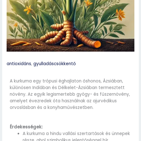
antioxidáns
,
gyulladáscsökkentő
A kurkuma egy trópusi éghajlaton őshonos, Ázsiában,
különösen Indiában és Délkelet-Ázsiában termesztett
növény. Az egyik legismertebb gyógy- és fűszernövény,
amelyet évezredek óta használnak az ajurvédikus
orvoslásban és a konyhaművészetben.
Érdekességek:
A kurkuma a hindu vallási szertartások és ünnepek
része, ahol szimbolikus jelentőséggel bír.