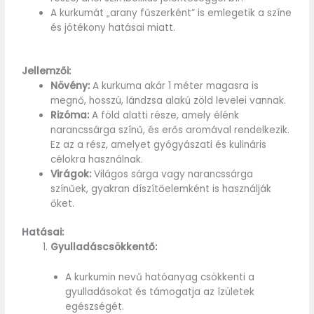
A kurkumát „arany fűszerként” is emlegetik a színe
és jótékony hatásai miatt.
Jellemzői:
Növény:
A kurkuma akár 1 méter magasra is
megnő, hosszú, lándzsa alakú zöld levelei vannak.
Rizóma:
A föld alatti része, amely élénk
narancssárga színű, és erős aromával rendelkezik.
Ez az a rész, amelyet gyógyászati és kulináris
célokra használnak.
Virágok:
Világos sárga vagy narancssárga
színűek, gyakran díszítőelemként is használják
őket.
Hatásai:
Gyulladáscsökkentő:
A kurkumin nevű hatóanyag csökkenti a
gyulladásokat és támogatja az ízületek
egészségét.