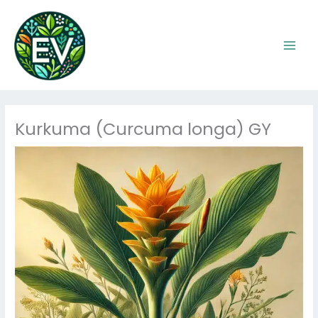
Skip
to
content
Kurkuma (Curcuma longa) GY