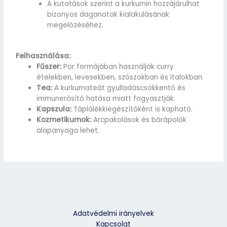
A kutatások szerint a kurkumin hozzájárulhat
bizonyos daganatok kialakulásának
megelőzéséhez.
Felhasználása:
Fűszer:
Por formájában használják curry
ételekben, levesekben, szószokban és italokban.
Tea:
A kurkumateát gyulladáscsökkentő és
immunerősítő hatása miatt fogyasztják.
Kapszula:
Táplálékkiegészítőként is kapható.
Kozmetikumok:
Arcpakolások és bőrápolók
alapanyaga lehet.
Adatvédelmi irányelvek
Kapcsolat