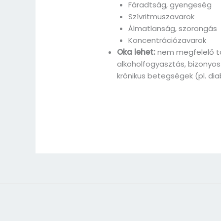
Fáradtság, gyengeség
Szívritmuszavarok
Álmatlanság, szorongás
Koncentrációzavarok
Oka lehet:
nem megfelelő tá
alkoholfogyasztás, bizonyos 
krónikus betegségek (pl. di