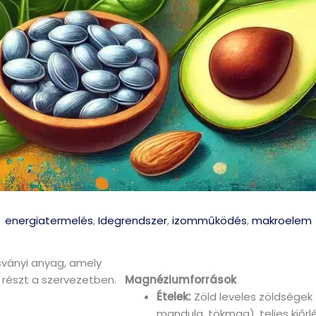
energiatermelés
,
Idegrendszer
,
izomműködés
,
makroelem
ványi anyag, amely
 részt a szervezetben.
Magnéziumforrások
Ételek:
Zöld leveles zöldségek (
mandula, tökmag), teljes kiőr