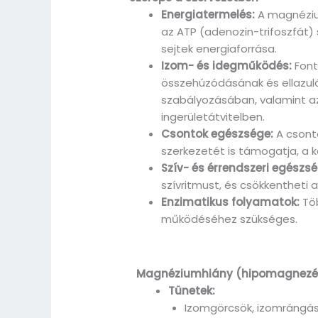
Energiatermelés:
A magnézium
az ATP (adenozin-trifoszfát)
sejtek energiaforrása.
Izom- és idegműködés:
Font
összehúzódásának és ellazul
szabályozásában, valamint az
ingerületátvitelben.
Csontok egészsége:
A csonto
szerkezetét is támogatja, a k
Szív- és érrendszeri egészsé
szívritmust, és csökkentheti
Enzimatikus folyamatok:
Töb
működéséhez szükséges.
Magnéziumhiány (hipomagnez
Tünetek:
Izomgörcsök, izomrángá