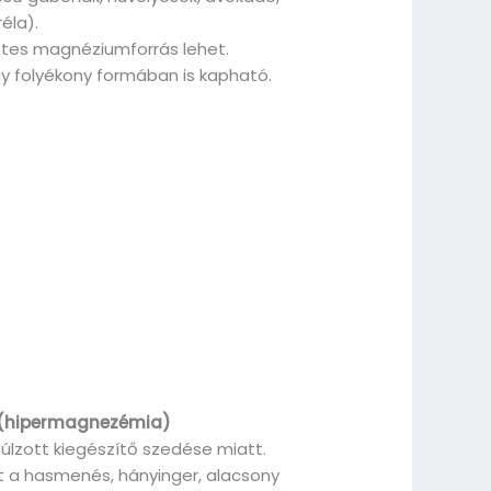
éla).
tes magnéziumforrás lehet.
y folyékony formában is kapható.
 (hipermagnezémia)
 túlzott kiegészítő szedése miatt.
t a hasmenés, hányinger, alacsony