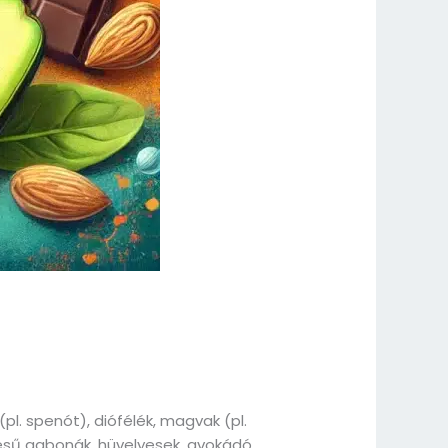
pl. spenót), diófélék, magvak (pl.
lésű gabonák, hüvelyesek, avokádó,