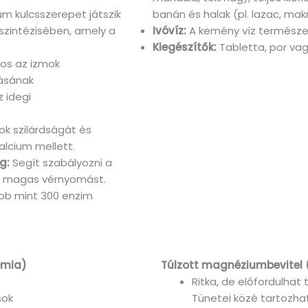
 kulcsszerepet játszik
banán és halak (pl. lazac, makr
 szintézisében, amely a
Ivóvíz:
A kemény víz természe
Kiegészítők:
Tabletta, por vag
os az izmok
ásának
 idegi
k szilárdságát és
alcium mellett.
g:
Segít szabályozni a
 a magas vérnyomást.
b mint 300 enzim
émia)
Túlzott magnéziumbevitel
Ritka, de előfordulhat
sok
Tünetei közé tartozha