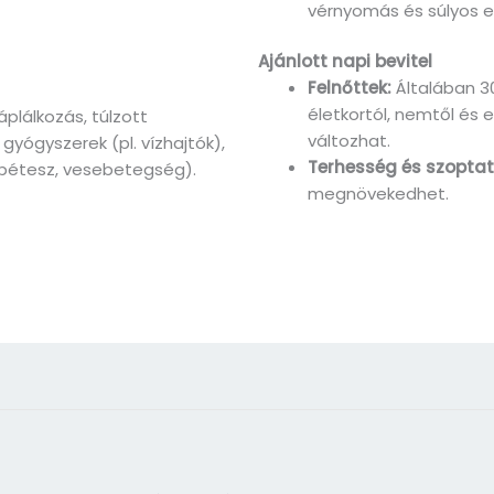
vérnyomás és súlyos e
Ajánlott napi bevitel
Felnőttek:
Általában 3
életkortól, nemtől és 
plálkozás, túlzott
változhat.
gyógyszerek (pl. vízhajtók),
Terhesség és szoptat
abétesz, vesebetegség).
megnövekedhet.