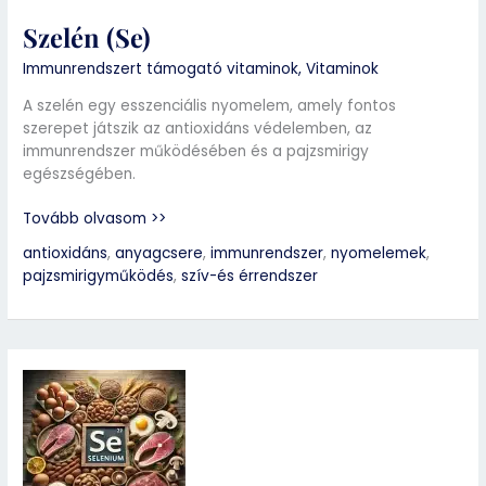
Szelén (Se)
Immunrendszert támogató vitaminok
,
Vitaminok
A szelén egy esszenciális nyomelem, amely fontos
szerepet játszik az antioxidáns védelemben, az
immunrendszer működésében és a pajzsmirigy
egészségében.
Tovább olvasom >>
antioxidáns
,
anyagcsere
,
immunrendszer
,
nyomelemek
,
pajzsmirigyműködés
,
szív-és érrendszer
Szelén
(Se)