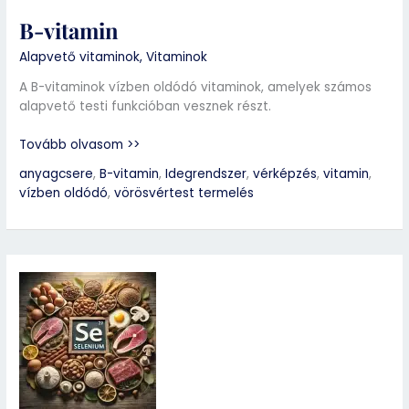
B-vitamin
Alapvető vitaminok
,
Vitaminok
A B-vitaminok vízben oldódó vitaminok, amelyek számos
alapvető testi funkcióban vesznek részt.
Tovább olvasom >>
anyagcsere
,
B-vitamin
,
Idegrendszer
,
vérképzés
,
vitamin
,
vízben oldódó
,
vörösvértest termelés
Szelén
(Se)