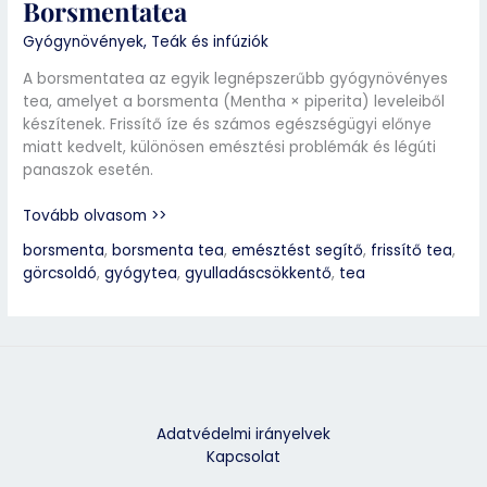
Borsmentatea
Gyógynövények
,
Teák és infúziók
A borsmentatea az egyik legnépszerűbb gyógynövényes
tea, amelyet a borsmenta (Mentha × piperita) leveleiből
készítenek. Frissítő íze és számos egészségügyi előnye
miatt kedvelt, különösen emésztési problémák és légúti
panaszok esetén.
Tovább olvasom >>
borsmenta
,
borsmenta tea
,
emésztést segítő
,
frissítő tea
,
görcsoldó
,
gyógytea
,
gyulladáscsökkentő
,
tea
Adatvédelmi irányelvek
Kapcsolat