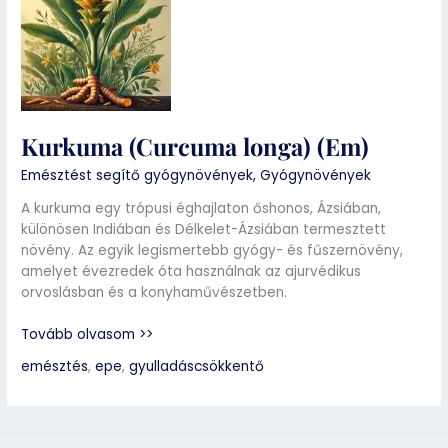
longa)
(Em)
Kurkuma (Curcuma longa) (Em)
Emésztést segítő gyógynövények
,
Gyógynövények
A kurkuma egy trópusi éghajlaton őshonos, Ázsiában,
különösen Indiában és Délkelet-Ázsiában termesztett
növény. Az egyik legismertebb gyógy- és fűszernövény,
amelyet évezredek óta használnak az ajurvédikus
orvoslásban és a konyhaművészetben.
Tovább olvasom >>
emésztés
,
epe
,
gyulladáscsökkentő