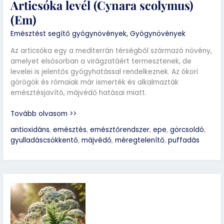
Articsóka levél (Cynara scolymus)
(Em)
Emésztést segítő gyógynövények
,
Gyógynövények
Az articsóka egy a mediterrán térségből származó növény,
amelyet elsősorban a virágzatáért termesztenek, de
levelei is jelentős gyógyhatással rendelkeznek. Az ókori
görögök és rómaiak már ismerték és alkalmazták
emésztésjavító, májvédő hatásai miatt.
Tovább olvasom >>
antioxidáns
,
emésztés
,
emésztőrendszer
,
epe
,
görcsoldó
,
gyulladáscsökkentő
,
májvédő
,
méregtelenítő
,
puffadás
Cickafark
(Achillea
millefolium)
Em