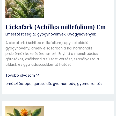
Cickafark (Achillea millefolium) Em
Emésztést segítő gyógynövények
,
Gyógynövények
A cickafark (Achillea millefolium) egy sokoldalú
gyógynövény, amely elsősorban a női hormonális
problémák kezelésére ismert. Enyhíti a menstruációs
görcsöket, csökkenti a túlzott vérzést, szabályozza a
ciklust, és gyulladáscsökkentő hatású.
Tovább olvasom >>
emésztés
,
epe
,
görcsoldó
,
gyomornedv
,
gyomorrontás
Kurkuma
(Curcuma