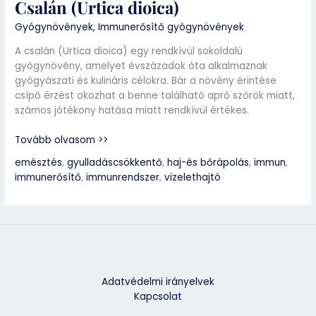
Csalán (Urtica dioica)
Gyógynövények
,
Immunerősítő gyógynövények
A csalán (Urtica dioica) egy rendkívül sokoldalú
gyógynövény, amelyet évszázadok óta alkalmaznak
gyógyászati és kulináris célokra. Bár a növény érintése
csípő érzést okozhat a benne található apró szőrök miatt,
számos jótékony hatása miatt rendkívül értékes.
Tovább olvasom >>
emésztés
,
gyulladáscsökkentő
,
haj-és bőrápolás
,
immun
,
immunerősítő
,
immunrendszer
,
vizelethajtó
Adatvédelmi irányelvek
Kapcsolat