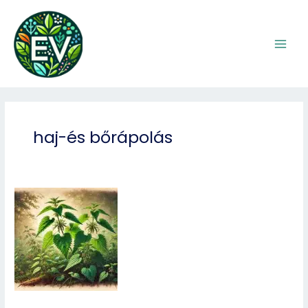
Skip
to
content
haj-és bőrápolás
Csalán
(Urtica
dioica)