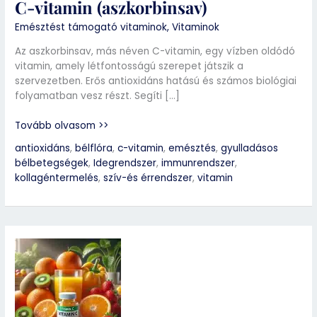
C-vitamin (aszkorbinsav)
Emésztést támogató vitaminok
,
Vitaminok
Az aszkorbinsav, más néven C-vitamin, egy vízben oldódó
vitamin, amely létfontosságú szerepet játszik a
szervezetben. Erős antioxidáns hatású és számos biológiai
folyamatban vesz részt. Segíti […]
Tovább olvasom >>
antioxidáns
,
bélflóra
,
c-vitamin
,
emésztés
,
gyulladásos
bélbetegségek
,
Idegrendszer
,
immunrendszer
,
kollagéntermelés
,
szív-és érrendszer
,
vitamin
C-
vitamin
(aszkorbinsav)