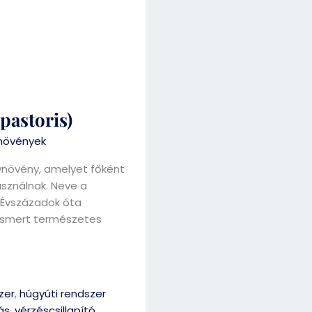
pastoris)
növények
ynövény, amelyet főként
asználnak. Neve a
. Évszázadok óta
lismert természetes
zer
,
húgyúti rendszer
ás
,
vérzéscsillapító