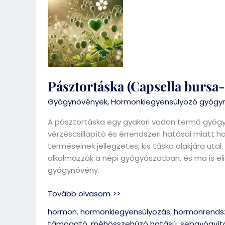
(Capsella
bursa-
pastoris)
Pásztortáska (Capsella bursa-
Gyógynövények
,
Hormonkiegyensúlyozó gyógy
A pásztortáska egy gyakori vadon termő gyóg
vérzéscsillapító és érrendszeri hatásai miatt h
terméseinek jellegzetes, kis táska alakjára utal
alkalmazzák a népi gyógyászatban, és ma is e
gyógynövény.
Tovább olvasom >>
hormon
,
hormonkiegyensúlyozás
,
hormonrends
támogató
,
méhösszehúzó hatású
,
sebgyógyít