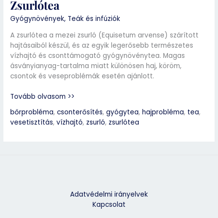
Zsurlótea
Gyógynövények
,
Teák és infúziók
A zsurlótea a mezei zsurló (Equisetum arvense) szárított
hajtásaiból készül, és az egyik legerősebb természetes
vízhajtó és csonttámogató gyógynövénytea. Magas
ásványianyag-tartalma miatt különösen haj, köröm,
csontok és veseproblémák esetén ajánlott.
Tovább olvasom >>
bőrprobléma
,
csonterősítés
,
gyógytea
,
hajprobléma
,
tea
,
vesetisztítás
,
vízhajtó
,
zsurló
,
zsurlótea
Adatvédelmi irányelvek
Kapcsolat