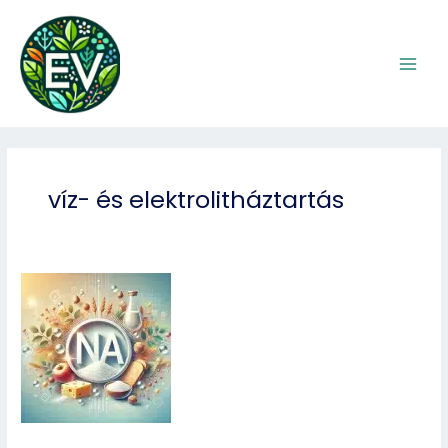
Skip
to
content
víz- és elektrolitháztartás
Nátrium
(N)