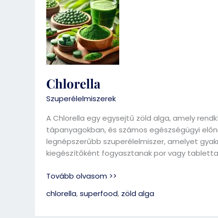
Chlorella
Szuperélelmiszerek
A Chlorella egy egysejtű zöld alga, amely rend
tápanyagokban, és számos egészségügyi előnny
legnépszerűbb szuperélelmiszer, amelyet gyak
kiegészítőként fogyasztanak por vagy tablett
Tovább olvasom >>
chlorella
,
superfood
,
zöld alga