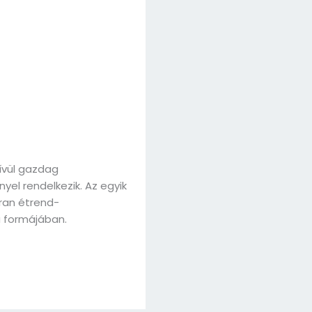
kívül gazdag
el rendelkezik. Az egyik
ran étrend-
a formájában.