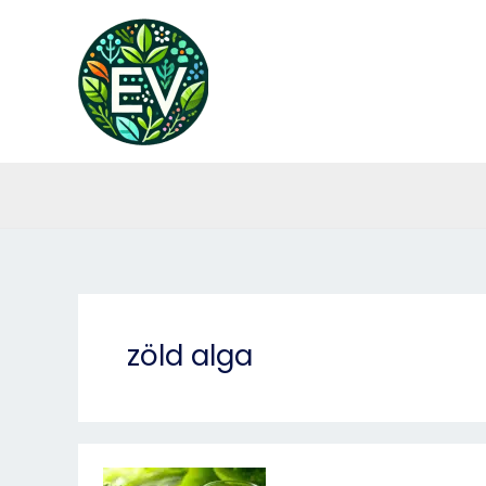
Skip
to
content
zöld alga
Chlorella