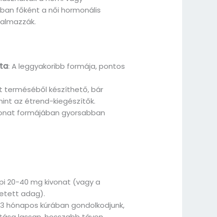
ban főként a női hormonális
almazzák.
tta
: A leggyakoribb formája, pontos
tt terméséből készíthető, bár
int az étrend-kiegészítők.
ivonat formájában gyorsabban
api 20-40 mg kivonat (vagy a
etett adag).
 3 hónapos kúrában gondolkodjunk,
atása lassan, hosszabb távon