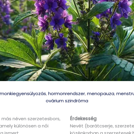
rmonkiegyensúlyozás
,
hormonrendszer
,
menopauza
,
menstru
ovárium szindróma
, más néven szerzetesbors,
Érdekesség
amely különösen a női
Nevét (barátcserje, szerzet
a ismert.
középkorban a szerzetesek 