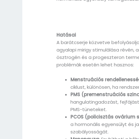
Hatásai
A barátcserje közvetve befolyásol
agyalapi mirigy stimulálása révén,
ösztrogén és a progeszteron terme
problémák esetén lehet hasznos:
Menstruációs rendelleness
ciklust, különösen, ha rendsze
PMS (premenstruációs szi
hangulatingadozást, fejfájást
PMS-tüneteket.
PCOS (policisztás ovárium
a hormonális egyensúlyt és jav
szabályosságát.