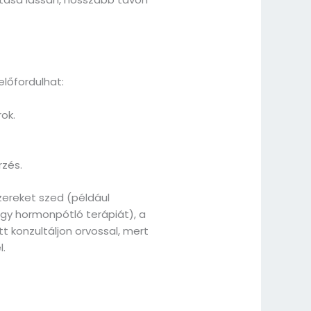
előfordulhat:
ok.
rzés.
zereket szed (például
gy hormonpótló terápiát), a
t konzultáljon orvossal, mert
l.