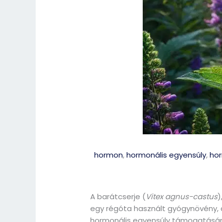
hormon
,
hormonális egyensúly
,
ho
A barátcserje (
Vitex agnus-castus
)
egy régóta használt gyógynövény, 
hormonális egyensúly támogatásár