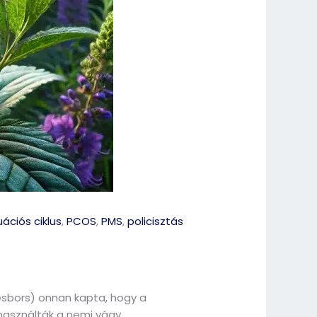
ációs ciklus
,
PCOS
,
PMS
,
policisztás
esbors) onnan kapta, hogy a
használták a nemi vágy