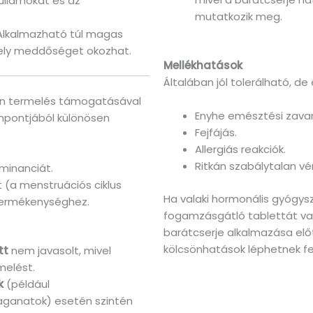
hullámokat és az
mutatkozik meg.
 Alkalmazható túl magas
mely meddőséget okozhat.
Mellékhatások
Általában jól tolerálható, de 
ron termelés támogatásával
Enyhe emésztési zavar
empontjából különösen
Fejfájás.
Allergiás reakciók.
Ritkán szabálytalan vé
minanciát.
át (a menstruációs ciklus
Ha valaki hormonális gyógys
 termékenységhez.
fogamzásgátló tablettát va
barátcserje alkalmazása előt
kölcsönhatások léphetnek fe
tt
nem javasolt, mivel
melést.
k
(például
aganatok) esetén szintén