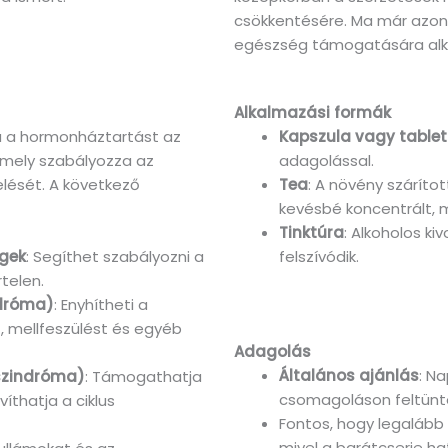
csökkentésére. Ma már azon
egészség támogatására alk
Alkalmazási formák
ja a hormonháztartást az
Kapszula vagy table
 amely szabályozza az
adagolással.
lését. A következő
Tea
: A növény száríto
kevésbé koncentrált, m
Tinktúra
: Alkoholos k
égek
: Segíthet szabályozni a
felszívódik.
rtelen.
ndróma)
: Enyhítheti a
, mellfeszülést és egyéb
Adagolás
Általános ajánlás
: N
 szindróma)
: Támogathatja
csomagoláson feltünt
íthatja a ciklus
Fontos, hogy legalább
mivel a barátcserje h