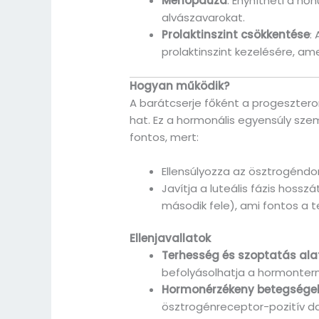
Menopauza
: Enyhítheti a hő
alvászavarokat.
Prolaktinszint csökkentése
:
prolaktinszint kezelésére, a
Hogyan működik?
A barátcserje főként a progeszte
hat. Ez a hormonális egyensúly sz
fontos, mert:
Ellensúlyozza az ösztrogéndo
Javítja a luteális fázis hossz
második fele), ami fontos a
Ellenjavallatok
Terhesség és szoptatás ala
befolyásolhatja a hormonter
Hormonérzékeny betegsége
ösztrogénreceptor-pozitív d