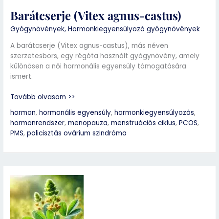
Barátcserje (Vitex agnus-castus)
Gyógynövények
,
Hormonkiegyensúlyozó gyógynövények
A barátcserje (Vitex agnus-castus), más néven
szerzetesbors, egy régóta használt gyógynövény, amely
különösen a női hormonális egyensúly támogatására
ismert.
Tovább olvasom >>
hormon
,
hormonális egyensúly
,
hormonkiegyensúlyozás
,
hormonrendszer
,
menopauza
,
menstruációs ciklus
,
PCOS
,
PMS
,
policisztás ovárium szindróma
Görögszéna
(Trigonella
foenum-
graecum)