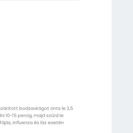
szárított bodzavirágot önts le 2,5
llni 10-15 percig, majd szűrd le.
ájás, influenza és láz esetén