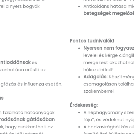
vel a nyers bogyók
Antioxidáns hatása m
betegségek megelőz
Fontos tudnivalók!
Nyersen nem fogyasz
levelei és kérge ciáng
ntioxidánsok
és
mérgezést okozhatnak.
zönhetően erősíti az
hőkezelni kell!
Adagolás:
Készítmény
gfázás és influenza esetén.
csomagoláson találhat
szakemberrel.
ás
Érdekesség:
n található hatóanyagok
A néphagyomány szeri
orodásának gátlásában
.
fája”, és védelmet nyúj
ák, hogy csökkentheti az
A bodzavirágból készü
ágát és időtartamát.
frissítő ital, különösen