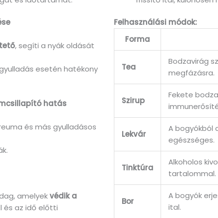
ése
Felhasználási módok:
Forma
tető
, segíti a nyák oldását
Bodzavirág szá
Tea
kgyulladás esetén hatékony
megfázásra.
Fekete bodza
Szirup
mcsillapító hatás
immunerősítés
, reuma és más gyulladásos
A bogyókból c
Lekvár
egészséges.
ák.
Alkoholos kiv
Tinktúra
tartalommal.
A bogyók erj
dag, amelyek
védik a
Bor
ital.
 és az idő előtti