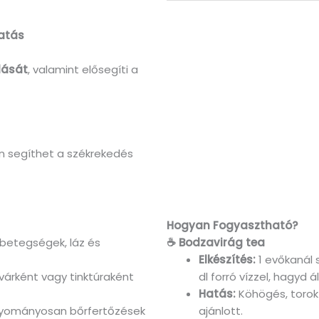
hatás
lását
, valamint elősegíti a
n segíthet a székrekedés
Hogyan Fogyasztható?
 betegségek, láz és
☕ Bodzavirág tea
Elkészítés:
1 evőkanál 
várként vagy tinktúraként
dl forró vízzel, hagyd á
Hatás:
Köhögés, torokf
ományosan bőrfertőzések
ajánlott.