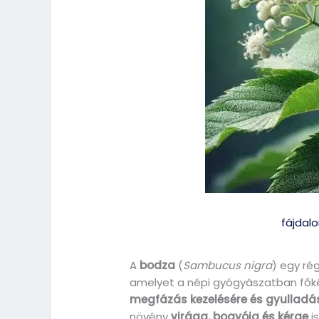
fájdalo
A
bodza
(
Sambucus nigra
) egy ré
amelyet a népi gyógyászatban fő
megfázás kezelésére és gyulladá
növény
virága, bogyója és kérge
i