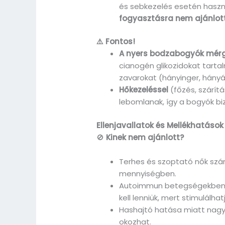
és sebkezelés esetén haszn
fogyasztásra nem ajánlot
⚠️ Fontos!
A nyers bodzabogyók mérg
cianogén glikozidokat tart
zavarokat (hányinger, hány
Hőkezeléssel
(főzés, szárít
lebomlanak, így a bogyók b
Ellenjavallatok és Mellékhatások
🚫
Kinek nem ajánlott?
Terhes és szoptató nők szá
mennyiségben.
Autoimmun betegségekben
kell lenniük, mert stimulálh
Hashajtó hatása miatt na
okozhat.