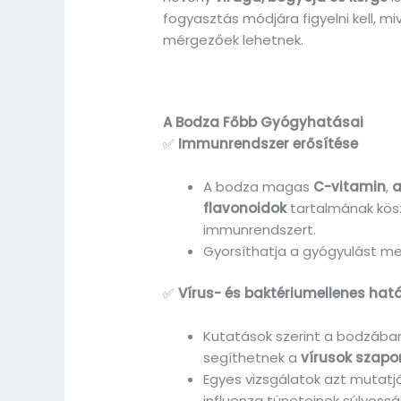
fogyasztás módjára figyelni kell, mi
mérgezőek lehetnek.
A Bodza Főbb Gyógyhatásai
✅
Immunrendszer erősítése
A bodza magas
C-vitamin
,
a
flavonoidok
tartalmának kös
immunrendszert.
Gyorsíthatja a gyógyulást me
✅
Vírus- és baktériumellenes hat
Kutatások szerint a bodzába
segíthetnek a
vírusok szap
Egyes vizsgálatok azt mutatj
influenza tüneteinek súlyoss