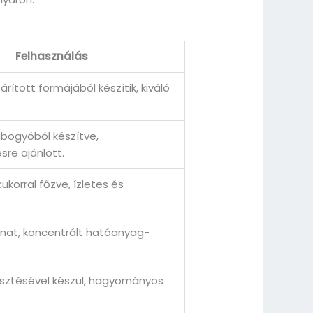
Felhasználás
rított formájából készítik, kiváló
bogyóból készítve,
re ajánlott.
ukorral főzve, ízletes és
onat, koncentrált hatóanyag-
esztésével készül, hagyományos