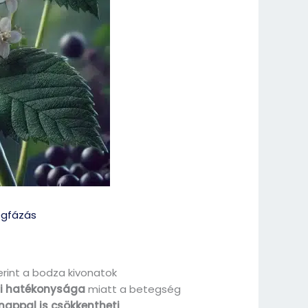
gfázás
rint a bodza kivonatok
eni hatékonysága
miatt a betegség
nappal is csökkentheti
.