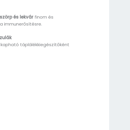
szörp és lekvár
finom és
va immunerősítésre.
zulák
kapható táplálékkiegészítőként