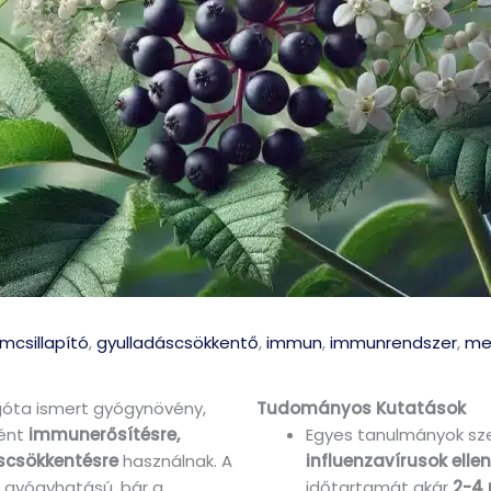
mcsillapító
,
gyulladáscsökkentő
,
immun
,
immunrendszer
,
me
góta ismert gyógynövény,
Tudományos Kutatások
ként
immunerősítésre,
Egyes tanulmányok sze
scsökkentésre
használnak. A
influenzavírusok ell
s gyógyhatású, bár a
időtartamát akár
2-4 