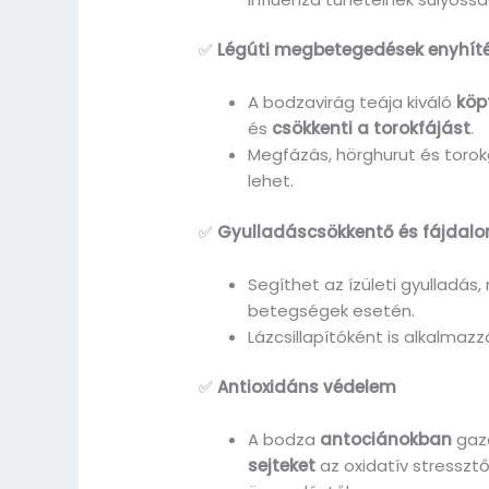
✅
Légúti megbetegedések enyhít
A bodzavirág teája kiváló
köp
és
csökkenti a torokfájást
.
Megfázás, hörghurut és toro
lehet.
✅
Gyulladáscsökkentő és fájdalo
Segíthet az ízületi gyulladás
betegségek esetén.
Lázcsillapítóként is alkalmazz
✅
Antioxidáns védelem
A bodza
antociánokban
gaz
sejteket
az oxidatív stressztől