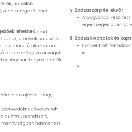
álták, de
belső
🍷 Bodzaszörp és lekvár
t
, mert mérgező lehet.
A bogyókból készített
egészséges alternatí
ezőek lehetnek
, mert
💊 Bodza kivonatok és kaps
almaznak, amelyek emésztési
Koncentrált formában 
ás, hasmenés) okozhatnak.
is.
ás) ezek a mérgező anyagok
iztonságosan fogyaszthatók.
mára nem ajánlott nagy
 szenvedőknek óvatosnak
atja az immunrendszert.
gy mennyiségben hasmenést