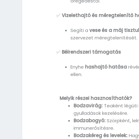
öregedéstől.
✅
Vizelethajtó és méregtelenítő 
Segíti a
vese és a máj tisztu
szervezet méregtelenítését.
✅
Bélrendszeri támogatás
Enyhe
hashajtó hatása
révé
ellen.
Melyik részei hasznosíthatók?
Bodzavirág:
Teaként légúti
gyulladások kezelésére.
Bodzabogyó:
Szörpként, lek
immunerősítésre.
Bodzakéreg és levelek:
Hagy