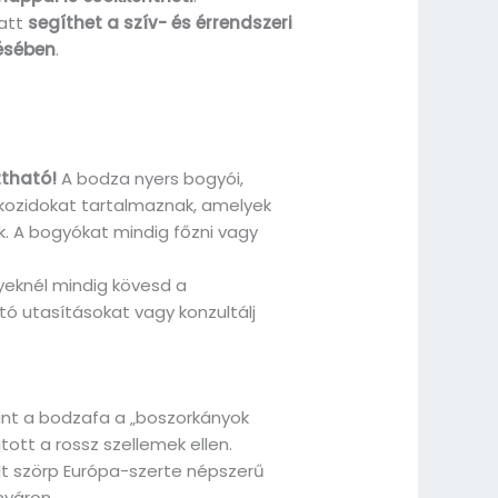
iatt
segíthet a szív- és érrendszeri
ésében
.
tható!
A bodza nyers bogyói,
likozidokat tartalmaznak, amelyek
 A bogyókat mindig főzni vagy
eknél mindig kövesd a
ó utasításokat vagy konzultálj
nt a bodzafa a „boszorkányok
tott a rossz szellemek ellen.
lt szörp Európa-szerte népszerű
 nyáron.