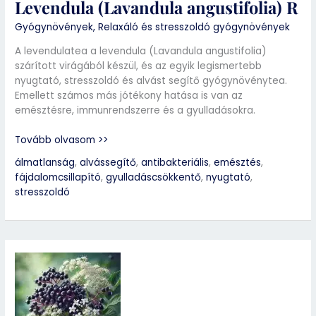
Levendula (Lavandula angustifolia) R
Gyógynövények
,
Relaxáló és stresszoldó gyógynövények
A levendulatea a levendula (Lavandula angustifolia)
szárított virágából készül, és az egyik legismertebb
nyugtató, stresszoldó és alvást segítő gyógynövénytea.
Emellett számos más jótékony hatása is van az
emésztésre, immunrendszerre és a gyulladásokra.
Tovább olvasom >>
álmatlanság
,
alvássegítő
,
antibakteriális
,
emésztés
,
fájdalomcsillapító
,
gyulladáscsökkentő
,
nyugtató
,
stresszoldó
Bodza
(Sambucus
nigra)