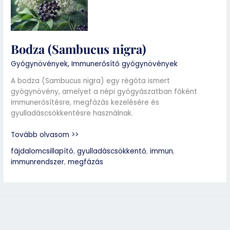
Bodza (Sambucus nigra)
Gyógynövények
,
Immunerősítő gyógynövények
A bodza (Sambucus nigra) egy régóta ismert
gyógynövény, amelyet a népi gyógyászatban főként
immunerősítésre, megfázás kezelésére és
gyulladáscsökkentésre használnak.
Tovább olvasom >>
fájdalomcsillapító
,
gyulladáscsökkentő
,
immun
,
immunrendszer
,
megfázás