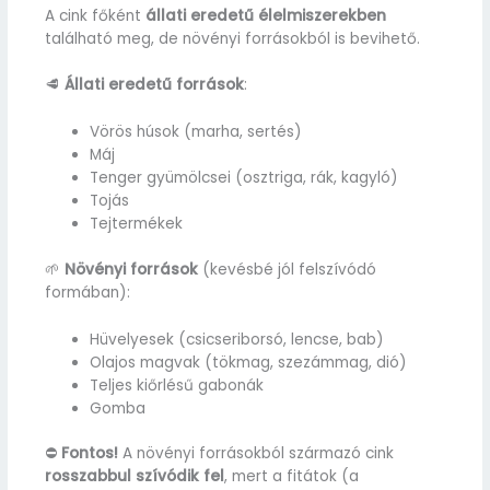
A cink főként
állati eredetű élelmiszerekben
található meg, de növényi forrásokból is bevihető.
🥩
Állati eredetű források
:
Vörös húsok (marha, sertés)
Máj
Tenger gyümölcsei (osztriga, rák, kagyló)
Tojás
Tejtermékek
🌱
Növényi források
(kevésbé jól felszívódó
formában):
Hüvelyesek (csicseriborsó, lencse, bab)
Olajos magvak (tökmag, szezámmag, dió)
Teljes kiőrlésű gabonák
Gomba
⛔
Fontos!
A növényi forrásokból származó cink
rosszabbul szívódik fel
, mert a fitátok (a