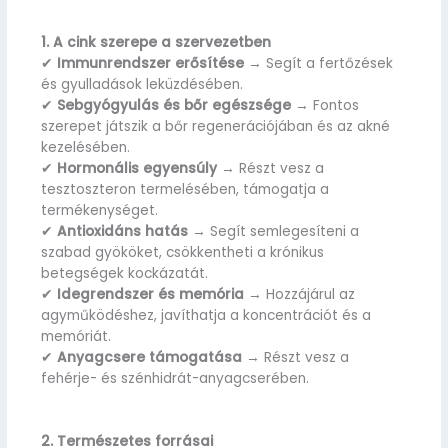
1. A cink szerepe a szervezetben
✔
Immunrendszer erősítése
→ Segít a fertőzések
és gyulladások leküzdésében.
✔
Sebgyógyulás és bőr egészsége
→ Fontos
szerepet játszik a bőr regenerációjában és az akné
kezelésében.
✔
Hormonális egyensúly
→ Részt vesz a
tesztoszteron termelésében, támogatja a
termékenységet.
✔
Antioxidáns hatás
→ Segít semlegesíteni a
szabad gyököket, csökkentheti a krónikus
betegségek kockázatát.
✔
Idegrendszer és memória
→ Hozzájárul az
agyműködéshez, javíthatja a koncentrációt és a
memóriát.
✔
Anyagcsere támogatása
→ Részt vesz a
fehérje- és szénhidrát-anyagcserében.
2. Természetes forrásai