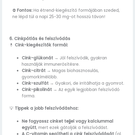
⛔
Fontos:
Ha étrend-kiegészítő formájában szeded,
ne lépd túl a napi 25-30 mg-ot hosszú távon!
6. Cinkpótlás és felszívódás
💊
Cink-kiegészítők formái:
Cink-glükonát
→ Jól felszívódik, gyakran
használják immunerősítésre.
Cink-citrát
→ Magas biohasznosulás,
gyomorkímélőbb.
Cink-szulfát
→ Gyakori, de irritálhatja a gyomrot.
Cink-pikolinát
→ Az egyik legjobban felszívódó
forma.
💡
Tippek a jobb felszívódáshoz:
Ne fogyassz cinket tejjel vagy kalciummal
együtt
, mert ezek gátolják a felszívódást.
A C-vitamin segítheti a cink felszívódását
(pl.