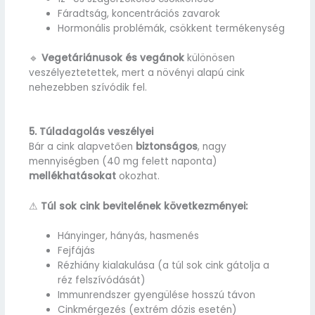
Fáradtság, koncentrációs zavarok
Hormonális problémák, csökkent termékenység
🔹
Vegetáriánusok és vegánok
különösen
veszélyeztetettek, mert a növényi alapú cink
nehezebben szívódik fel.
5. Túladagolás veszélyei
Bár a cink alapvetően
biztonságos
, nagy
mennyiségben (40 mg felett naponta)
mellékhatásokat
okozhat.
⚠
Túl sok cink bevitelének következményei:
Hányinger, hányás, hasmenés
Fejfájás
Rézhiány kialakulása (a túl sok cink gátolja a
réz felszívódását)
Immunrendszer gyengülése hosszú távon
Cinkmérgezés (extrém dózis esetén)