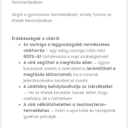
fenntartásában.
Segíti a gyomorsav termelődését, amely fontos az
ételek lebontásában.
Érdekességek a cinkről
Az osztriga a leggazdagabb természetes
cinkforrás
– egy adag osztriga több mint
500%-át
tartalmazza a napi szükségletnek!
A cink segíthet a megfázás ellen
→ Egyes
kutatások szerint a cinktabletta
lerövidítheti a
megfázás időtartamát
, ha a tünetek
jelentkezésekor kezded el szedni.
A cinkhiány befolyásolhatja az ízérzékelést
→ Ha az ételek kevésbé ízesek, lehet, hogy
cinkhiány áll a háttérben!
A cink nélkülözhetetlen a tesztoszteron-
termeléshez
→ Ezért a sportolók és testépítők
gyakran pótolják.