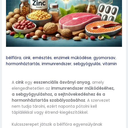
bélflóra
,
cink
,
emésztés
,
enzimek működése
,
gyomorsav
,
hormonháztartás
,
immunrendszer
,
sebgyógyulás
,
vitamin
A
cink
egy
esszenciális ásványi anyag
, amely
elengedhetetlen az
immunrendszer működéséhez,
a sebgyógyuláshoz, a sejtnövekedéshez és a
hormonháztartás szabályozásához
. A szervezet
nem tudja tárolni, ezért naponta pótolni kell
táplálékkal vagy étrend-kiegészítőkkel.
Kulcsszerepet játszik a bélflóra egyensúlyának