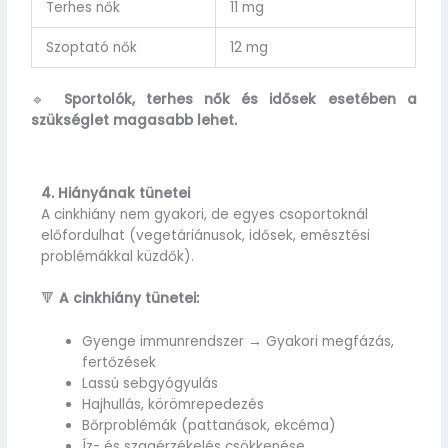
Terhes nők
11 mg
Szoptató nők
12 mg
🔹
Sportolók, terhes nők és idősek esetében a
szükséglet magasabb lehet.
4. Hiányának tünetei
A cinkhiány nem gyakori, de egyes csoportoknál
előfordulhat (vegetáriánusok, idősek, emésztési
problémákkal küzdők).
🔻
A cinkhiány tünetei:
Gyenge immunrendszer → Gyakori megfázás,
fertőzések
Lassú sebgyógyulás
Hajhullás, körömrepedezés
Bőrproblémák (pattanások, ekcéma)
Íz- és szagérzékelés csökkenése