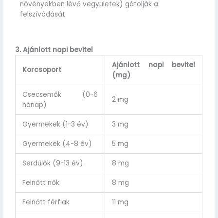
növényekben lévő vegyületek) gátolják a
felszívódását.
3. Ajánlott napi bevitel
Ajánlott napi bevitel
Korcsoport
(mg)
Csecsemők (0-6
2 mg
hónap)
Gyermekek (1-3 év)
3 mg
Gyermekek (4-8 év)
5 mg
Serdülők (9-13 év)
8 mg
Felnőtt nők
8 mg
Felnőtt férfiak
11 mg