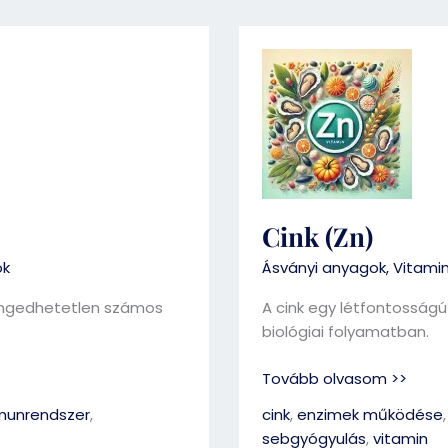
Cink
(Zn)
Cink (Zn)
ok
Ásványi anyagok
,
Vitami
engedhetetlen számos
A cink egy létfontossá
biológiai folyamatban.
Tovább olvasom >>
munrendszer
,
cink
,
enzimek működése
sebgyógyulás
,
vitamin