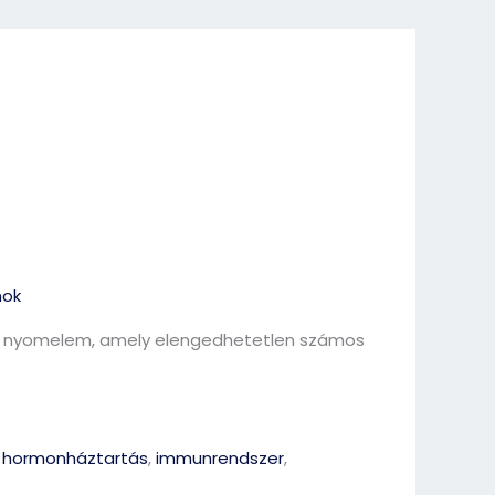
nok
gú nyomelem, amely elengedhetetlen számos
,
hormonháztartás
,
immunrendszer
,