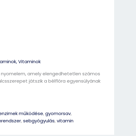
taminok
,
Vitaminok
gú nyomelem, amely elengedhetetlen számos
ulcsszerepet játszik a bélflóra egyensúlyának
enzimek működése
,
gyomorsav
,
rendszer
,
sebgyógyulás
,
vitamin