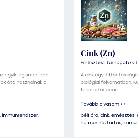
(Zn)
Cink (Zn)
Emésztést támogató vi
az egyik legismertebb
A cink egy létfontossá
ok óta használnak a
biológiai folyamatban. K
fenntartásában.
Tovább olvasom >>
,
immunrendszer
,
bélflóra
,
cink
,
emésztés
,
hormonháztartás
,
immun