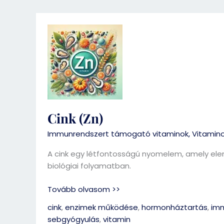
Cink
(Zn)
Cink (Zn)
Immunrendszert támogató vitaminok
,
Vitamin
A cink egy létfontosságú nyomelem, amely el
biológiai folyamatban.
Tovább olvasom >>
cink
,
enzimek működése
,
hormonháztartás
,
im
sebgyógyulás
,
vitamin