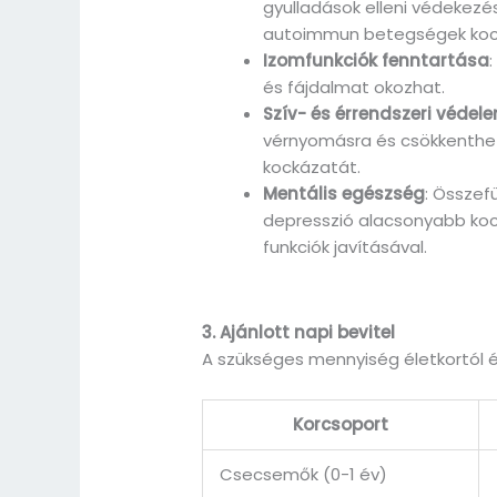
gyulladások elleni védekezé
autoimmun betegségek koc
Izomfunkciók fenntartása
és fájdalmat okozhat.
Szív- és érrendszeri védel
vérnyomásra és csökkenthe
kockázatát.
Mentális egészség
: Össze
depresszió alacsonyabb koc
funkciók javításával.
3. Ajánlott napi bevitel
A szükséges mennyiség életkortól 
Korcsoport
Csecsemők (0-1 év)