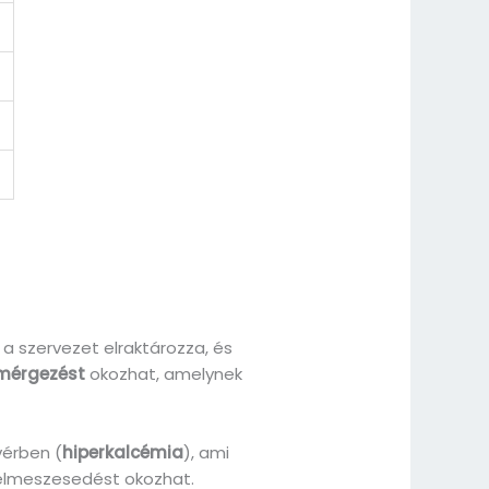
 a szervezet elraktározza, és
mérgezést
okozhat, amelynek
vérben (
hiperkalcémia
), ami
elmeszesedést okozhat.