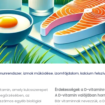
munrendszer
,
izmok működése
,
izomfájdalom
,
kalcium felsz
itamin, amely kulcsszerepet
Érdekességek a D-vitaminr
megőrzésében, az
A D-vitamin valójában ho
zámos egyéb biológiai
Bár vitaminnak nevezzük, a 