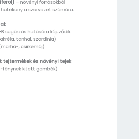
ferol)
– növényi forrásokból
 hatékony a szervezet számára.
ai:
-B sugárzás hatására képződik.
kréla, tonhal, szardínia)
marha-, csirkemáj)
 tejtermékek és növényi tejek
-fénynek kitett gombák)