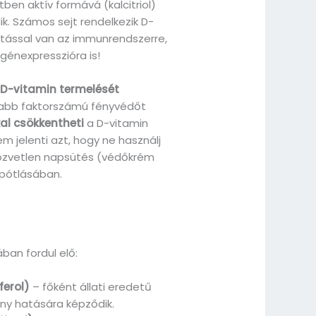
tben aktív formává (kalcitriol)
k. Számos sejt rendelkezik D-
hatással van az immunrendszerre,
génexpresszióra is!
 D-vitamin termelését
abb faktorszámú fényvédőt
al csökkentheti
a D-vitamin
m jelenti azt, hogy ne használj
közvetlen napsütés (védőkrém
 pótlásában.
ban fordul elő:
ferol)
– főként állati eredetű
ény hatására képződik.