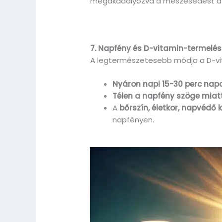
megakadályozva a meszesedést az
7. Napfény és D-vitamin-termelés
A legtermészetesebb módja a D-vi
Nyáron napi 15-30 perc napo
Télen a napfény szöge miat
A
bőrszín, életkor, napvédő
napfényen.