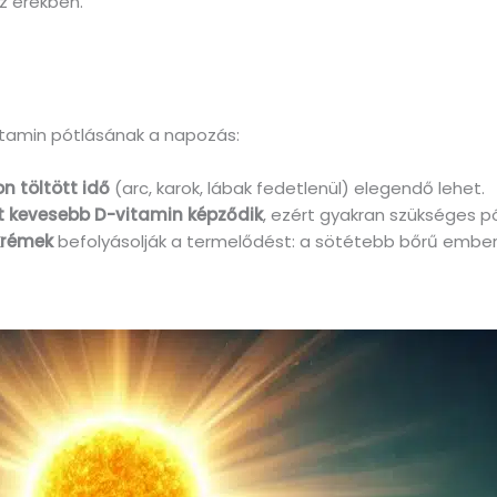
 erekben.
tamin pótlásának a napozás:
n töltött idő
(arc, karok, lábak fedetlenül) elegendő lehet.
t kevesebb D-vitamin képződik
, ezért gyakran szükséges pó
 krémek
befolyásolják a termelődést: a sötétebb bőrű ember