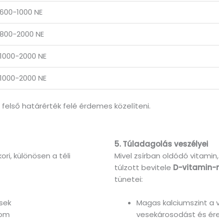
600-1000 NE
800-2000 NE
1000-2000 NE
1000-2000 NE
felső határérték felé érdemes közelíteni.
5. Túladagolás veszélyei
ri, különösen a téli
Mivel zsírban oldódó vitamin,
túlzott bevitele
D-vitamin-
tünetei:
sek
Magas kalciumszint a 
lom
vesekárosodást és ér