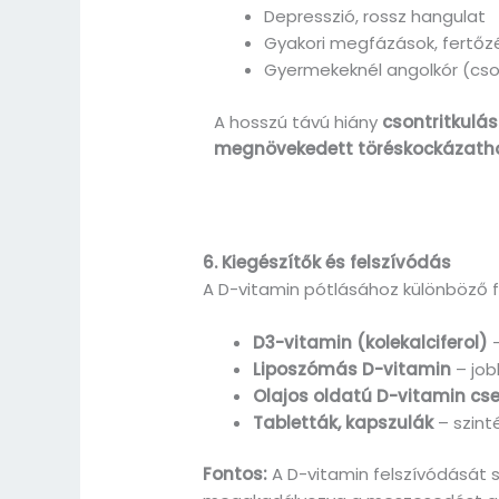
Depresszió, rossz hangulat
Gyakori megfázások, fertőz
Gyermekeknél angolkór (cs
A hosszú távú hiány
csontritkulá
megnövekedett töréskockázath
6. Kiegészítők és felszívódás
A D-vitamin pótlásához különböző 
D3-vitamin (kolekalciferol)
–
Liposzómás D-vitamin
– job
Olajos oldatú D-vitamin cs
Tabletták, kapszulák
– szint
Fontos:
A D-vitamin felszívódását s