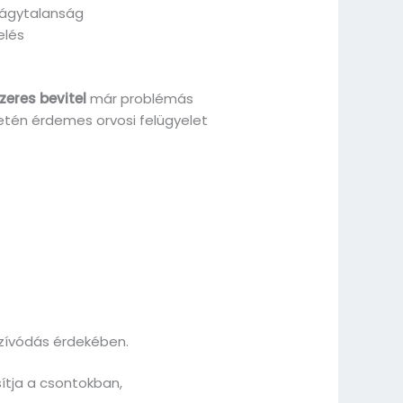
vágytalanság
elés
zeres bevitel
már problémás
setén érdemes orvosi felügyelet
szívódás érdekében.
sítja a csontokban,