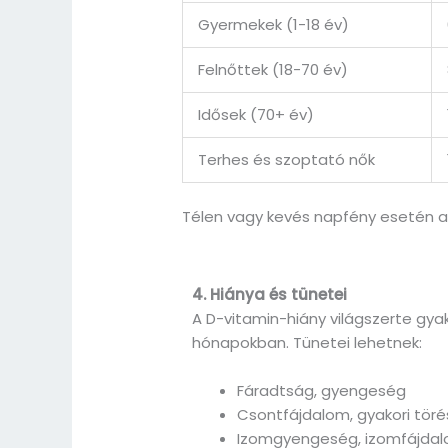
Gyermekek (1-18 év)
Felnőttek (18-70 év)
Idősek (70+ év)
Terhes és szoptató nők
Télen vagy kevés napfény esetén a 
4. Hiánya és tünetei
A D-vitamin-hiány világszerte gyako
hónapokban. Tünetei lehetnek:
Fáradtság, gyengeség
Csontfájdalom, gyakori töré
Izomgyengeség, izomfájda