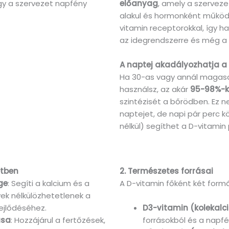
gy a szervezet napfény
előanyag
, amely a szerveze
alakul és hormonként működi
vitamin receptorokkal, így 
az idegrendszerre és még a 
A naptej akadályozhatja a
Ha 30-as vagy annál magas
használsz, az akár
95-98%-k
szintézisét a bőrödben. Ez ne
naptejet, de napi pár perc 
nélkül) segíthet a D-vitamin
etben
2. Természetes forrásai
ge
: Segíti a kalcium és a
A D-vitamin főként két formá
yek nélkülözhetetlenek a
ejlődéséhez.
D3-vitamin (kolekalci
ása
: Hozzájárul a fertőzések,
forrásokból és a napf