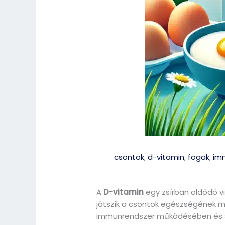
csontok
,
d-vitamin
,
fogak
,
im
A
D-vitamin
egy zsírban oldódó v
játszik a csontok egészségének 
immunrendszer működésében és s