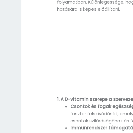
folyamatban. Különlegessége, ho
hatására is képes előállítani.
1. A D-vitamin szerepe a szervez
Csontok és fogak egészsé
foszfor felszívódását, amel
csontok szilárdságához és f
Immunrendszer támogat