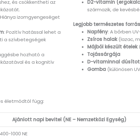
shez, és csökkentheti az
D2-vitamin (ergokalci
kázatát.
származik, de kevésbé
: Hiánya izomgyengeséget
Legjobb természetes forrás
Napfény
: A bőrben UV
em
: Pozitív hatással lehet a
Zsíros halak
(lazac, ma
ti a szívbetegségek
Májból készült ételek
(
Tojássárgája
függésbe hozható a
D-vitaminnal dúsított
kázatával és a kognitív
Gomba
(különösen UV
és életmódtól függ:
Ajánlott napi bevitel (NE – Nemzetközi Egység)
400-1000 NE