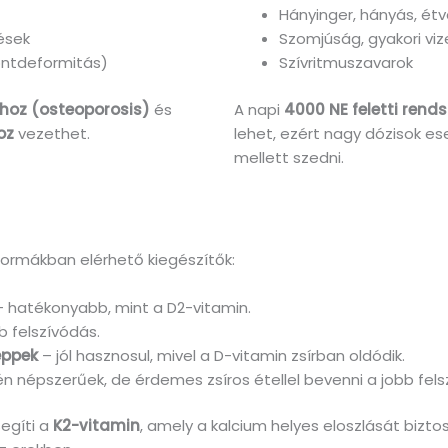
Hányinger, hányás, ét
ések
Szomjúság, gyakori viz
ontdeformitás)
Szívritmuszavarok
shoz (osteoporosis)
és
A napi
4000 NE feletti rends
oz
vezethet.
lehet, ezért nagy dózisok e
mellett szedni.
formákban elérhető kiegészítők:
 hatékonyabb, mint a D2-vitamin.
b felszívódás.
eppek
– jól hasznosul, mivel a D-vitamin zsírban oldódik.
én népszerűek, de érdemes zsíros étellel bevenni a jobb fel
egíti a
K2-vitamin
, amely a kalcium helyes eloszlását bizto