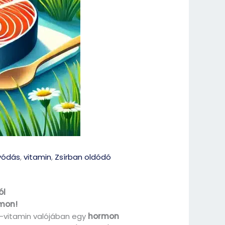
ívódás
,
vitamin
,
Zsírban oldódó
ól
rmon!
D-vitamin valójában egy
hormon