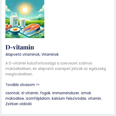
D-
vitamin
D-vitamin
Alapvető vitaminok
,
Vitaminok
A D-vitamin kulcsfontosságú a szervezet számos
működésében, és alapvető szerepet játszik az egészség
megőrzésében.
Tovább olvasom >>
csontok
,
d-vitamin
,
fogak
,
immunrendszer
,
izmok
működése
,
izomfájdalom
,
kalcium felszívódás
,
vitamin
,
Zsírban oldódó