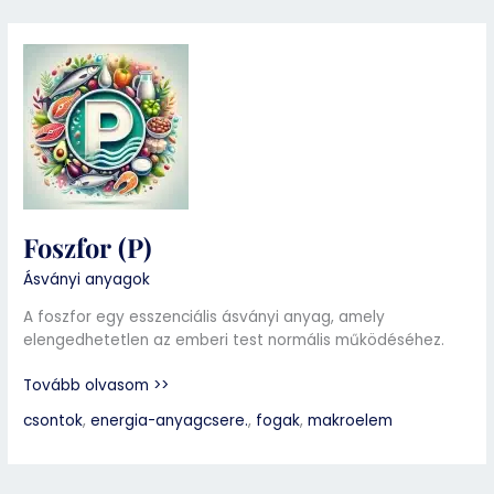
Foszfor
(P)
Foszfor (P)
Ásványi anyagok
A foszfor egy esszenciális ásványi anyag, amely
elengedhetetlen az emberi test normális működéséhez.
Tovább olvasom >>
csontok
,
energia-anyagcsere.
,
fogak
,
makroelem