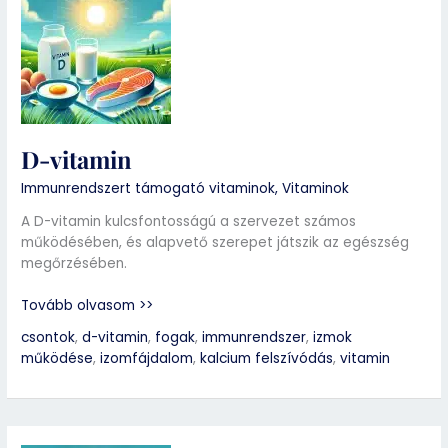
vitamin
D-vitamin
Immunrendszert támogató vitaminok
,
Vitaminok
A D-vitamin kulcsfontosságú a szervezet számos
működésében, és alapvető szerepet játszik az egészség
megőrzésében.
Tovább olvasom >>
csontok
,
d-vitamin
,
fogak
,
immunrendszer
,
izmok
működése
,
izomfájdalom
,
kalcium felszívódás
,
vitamin