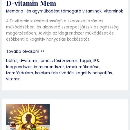
D-vitamin Mem
Memória- és agyműködést támogató vitaminok
,
Vitaminok
A D-vitamin kulcsfontosságú a szervezet számos
működésében, és alapvető szerepet játszik az egészség
megőrzésében. Javítja az idegrendszer működését és
csökkenti a kognitív hanyatlás kockázatát.
Tovább olvasom >>
bélfal
,
d-vitamin
,
emésztési zavarok
,
fogak
,
IBS
,
Idegrendszer
,
immunrendszer
,
izmok működése
,
izomfájdalom
,
kalcium felszívódás
,
kognitív hanyatlás
,
vitamin
D-
vitamin