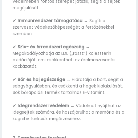
védelmében fontos szerepet játszik, segíti a sejtek
megújulását.
✔
Immunrendszer támogatása
→ Segíti a
szervezet védekezőképességét a fertőzésekkel
szemben.
✔
Szív- és érrendszeri egészség
→
Megakadályozhatja az LDL („rossz”) koleszterin
oxidációját, ami csökkentheti az érelmeszesedés
kockázatát.
✔
Bőr és haj egészsége
→ Hidratálja a bőrt, segít a
sebgyógyulásban, és csökkenti a hegek kialakulását.
Sok bőrápolási termék tartalmaz E-vitamint.
✔
Idegrendszeri védelem
→ Védelmet nyújthat az
idegsejtek számára, és hozzájárulhat a memória és a
kognitív funkciók megőrzéséhez.