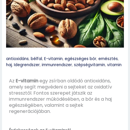
antioxidáns
,
bélfal
,
E-vitamin
,
egészséges bőr
,
emésztés
,
haj
,
Idegrendszer
,
immunrendszer
,
szépségvitamin
,
vitamin
Az
E-vitamin
egy zsírban oldódó antioxidáns,
amely segít megvédeni a sejteket az oxidatív
stressztől. Fontos szerepet játszik az
immunrendszer működésében, a bőr és a haj
egészségében, valamint a sejtek
regenerációjában.