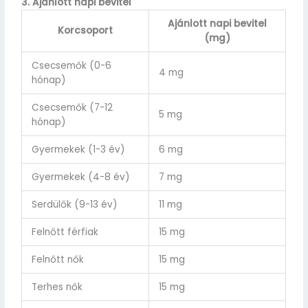
3. Ajánlott napi bevitel
Ajánlott napi bevitel
Korcsoport
(mg)
Csecsemők (0-6
4 mg
hónap)
Csecsemők (7-12
5 mg
hónap)
Gyermekek (1-3 év)
6 mg
Gyermekek (4-8 év)
7 mg
Serdülők (9-13 év)
11 mg
Felnőtt férfiak
15 mg
Felnőtt nők
15 mg
Terhes nők
15 mg