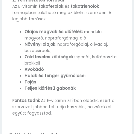
2. Természetes forrásai
Az E-vitamin
tokoferolok
és
tokotrienolok
formájában található meg az élelmiszerekben. A
legjobb források:
Olajos magvak és diófélék:
mandula,
mogyoró, napraforgómag, dió
Növényi olajok:
napraforgóolaj, olívaolaj,
búzacsíraolaj
Zöld leveles zöldségek:
spenót, kelkáposzta,
brokkoli
Avokádó
Halak és tenger gyümölcsei
Tojás
Teljes kiőrlésű gabonák
Fontos tudni:
Az E-vitamin zsírban oldódik, ezért a
szervezet jobban fel tudja használni, ha zsírokkal
együtt fogyasztod.