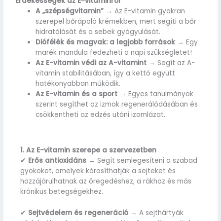
Érdekességek az E-vitaminról
A „szépségvitamin”
→ Az E-vitamin gyakran
szerepel bőrápoló krémekben, mert segíti a bőr
hidratálását és a sebek gyógyulását.
Diófélék és magvak: a legjobb források
→ Egy
marék mandula fedezheti a napi szükségletet!
Az E-vitamin védi az A-vitamint
→ Segít az A-
vitamin stabilitásában, így a kettő együtt
hatékonyabban működik.
Az E-vitamin és a sport
→ Egyes tanulmányok
szerint segíthet az izmok regenerálódásában és
csökkentheti az edzés utáni izomlázat.
1. Az E-vitamin szerepe a szervezetben
✔
Erős antioxidáns
→ Segít semlegesíteni a szabad
gyököket, amelyek károsíthatják a sejteket és
hozzájárulhatnak az öregedéshez, a rákhoz és más
krónikus betegségekhez.
✔
Sejtvédelem és regeneráció
→ A sejthártyák