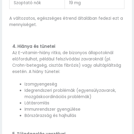
Szoptató nők
19 mg
A változatos, egészséges étrend általában fedezi ezt a
mennyiséget.
4. Hiánya és tünetei
Az E-vitamin-hiány ritka, de bizonyos állapotoknál
előfordulhat, például felszívódási zavaroknál (pl.
Crohn-betegség, cisztás fibrózis) vagy alultápláltság
esetén. A hiány tünetei:
Izomgyengeség
Idegrendszeri problémák (egyensúlyzavarok,
mozgáskoordinációs problémák)
Látásromlás
Immunrendszer gyengülése
Bőrszárazság és hajhullás