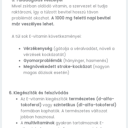
5. Túladagolás veszélyei
Mivel zsírban oldódó vitamin, a szervezet el tudja
raktározni, így a túlzott bevitel hosszú távon
problémát okozhat.
A 1000 mg feletti napi bevitel
már veszélyes lehet.
A túl sok E-vitamin következményei:
Vérzékenység
(gátolja a véralvadást, növeli a
vérzések kockázatát)
Gyomorproblémák
(hányinger, hasmenés)
Megnövekedett stroke-kockázat
(nagyon
magas dózisok esetén)
6. Kiegészítők és felszívódás
Az E-vitamin kiegészítők
természetes (d-alfa-
tokoferol)
vagy
szintetikus (dl-alfa-tokoferol)
formában kaphatók. A természetes változat
jobban hasznosul.
A
multivitaminok
gyakran tartalmaznak E-