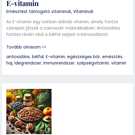
E-vitamin
Emésztést támogató vitaminok
,
Vitaminok
Az E-vitamin egy zsírban oldódó vitamin, amely fontos
szerepet játszik a szervezet működésében. Antioxidáns
hatása révén védi a bélfal sejtjeit a károsodástól.
Tovább olvasom >>
antioxidáns
,
bélfal
,
E-vitamin
,
egészséges bőr
,
emésztés
,
haj
,
Idegrendszer
,
immunrendszer
,
szépségvitamin
,
vitamin
E-
vitamin