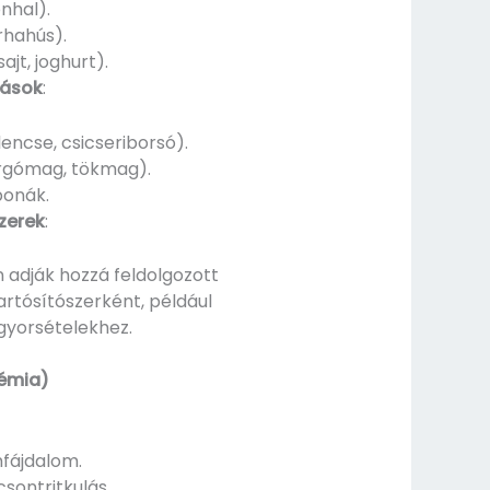
onhal).
rhahús).
ajt, joghurt).
rások
:
encse, csicseriborsó).
rgómag, tökmag).
bonák.
zerek
:
n adják hozzá feldolgozott
artósítószerként, például
 gyorsételekhez.
témia)
fájdalom.
sontritkulás.