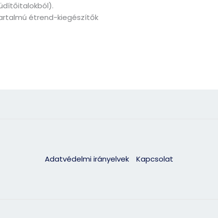
üdítőitalokból).
rtalmú étrend-kiegészítők
Adatvédelmi irányelvek
Kapcsolat