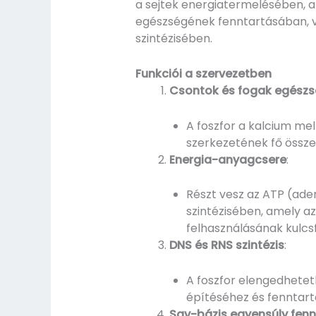
a sejtek energiatermelésében, a
egészségének fenntartásában, v
szintézisében.
Funkciói a szervezetben
Csontok és fogak egész
A foszfor a kalcium mel
szerkezetének fő össze
Energia-anyagcsere
:
Részt vesz az ATP (aden
szintézisében, amely a
felhasználásának kulcs
DNS és RNS szintézis
:
A foszfor elengedhetet
építéséhez és fenntart
Sav-bázis egyensúly fen