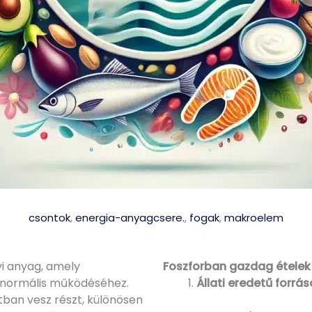
csontok
,
energia-anyagcsere.
,
fogak
,
makroelem
yi anyag, amely
Foszforban gazdag ételek
 normális működéséhez.
Állati eredetű forrá
tban vesz részt, különösen