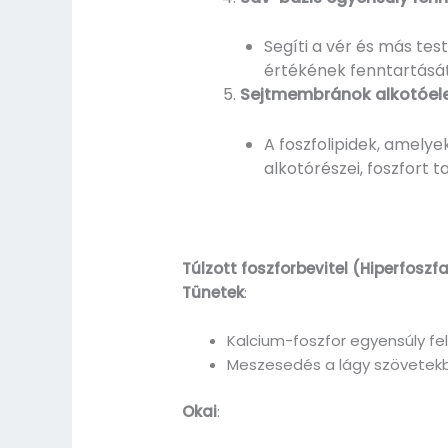
Segíti a vér és más te
értékének fenntartását
Sejtmembránok alkotóe
A foszfolipidek, amely
alkotórészei, foszfort 
Túlzott foszforbevitel (Hiperfosz
Tünetek
:
Kalcium-foszfor egyensúly fel
Meszesedés a lágy szövetekben
Okai
: