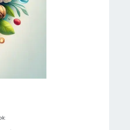
sok
: