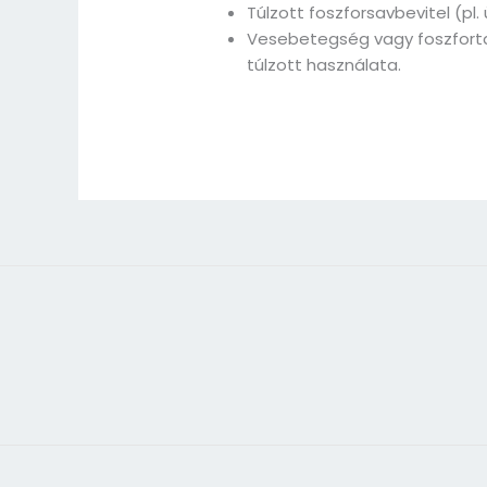
Túlzott foszforsavbevitel (pl. 
Vesebetegség vagy foszforta
túlzott használata.