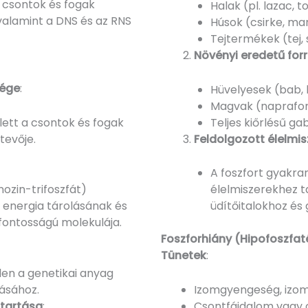
 csontok és fogak
Halak (pl. lazac, t
alamint a DNS és az RNS
Húsok (csirke, ma
Tejtermékek (tej, s
Növényi eredetű for
sége
:
Hüvelyesek (bab, l
Magvak (naprafo
lett a csontok és fogak
Teljes kiőrlésű ga
tevője.
Feldolgozott élelmis
A foszfort gyakra
ozin-trifoszfát)
élelmiszerekhez t
z energia tárolásának és
üdítőitalokhoz és
fontosságú molekulája.
Foszforhiány (Hipofoszfa
Tünetek
:
len a genetikai anyag
ásához.
Izomgyengeség, izom
ntartása
:
Csontfájdalom vagy c