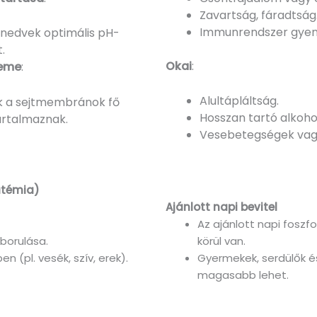
Zavartság, fáradtság
Immunrendszer gyen
stnedvek optimális pH-
.
Okai
:
leme
:
Alultápláltság.
ek a sejtmembránok fő
Hosszan tartó alkoho
tartalmaznak.
Vesebetegségek vagy
fatémia)
Ajánlott napi bevitel
Az ajánlott napi foszf
borulása.
körül van.
 (pl. vesék, szív, erek).
Gyermekek, serdülők é
magasabb lehet.