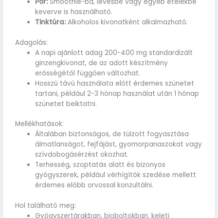
Por:
Smoothie-ba, levesbe vagy egyéb ételekbe
keverve is használható.
Tinktúra:
Alkoholos kivonatként alkalmazható.
Adagolás:
A napi ajánlott adag 200-400 mg standardizált
ginzengkivonat, de az adott készítmény
erősségétől függően változhat.
Hosszú távú használata előtt érdemes szünetet
tartani, például 2-3 hónap használat után 1 hónap
szünetet beiktatni.
Mellékhatások:
Általában biztonságos, de túlzott fogyasztása
álmatlanságot, fejfájást, gyomorpanaszokat vagy
szívdobogásérzést okozhat.
Terhesség, szoptatás alatt és bizonyos
gyógyszerek, például vérhígítók szedése mellett
érdemes előbb orvossal konzultálni.
Hol található meg:
Gyógyszertárakban, bioboltokban, keleti