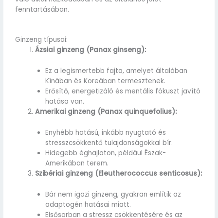
fenntartásában.
Ginzeng típusai:
Ázsiai ginzeng (Panax ginseng):
Ez a legismertebb fajta, amelyet általában
Kínában és Koreában termesztenek.
Erősítő, energetizáló és mentális fókuszt javító
hatása van.
Amerikai ginzeng (Panax quinquefolius):
Enyhébb hatású, inkább nyugtató és
stresszcsökkentő tulajdonságokkal bír.
Hidegebb éghajlaton, például Észak-
Amerikában terem.
Szibériai ginzeng (Eleutherococcus senticosus):
Bár nem igazi ginzeng, gyakran említik az
adaptogén hatásai miatt.
Elsősorban a stressz csökkentésére és az