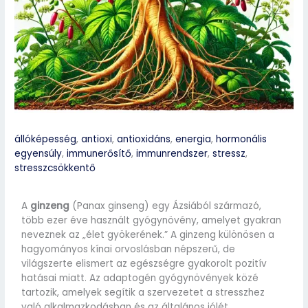
állóképesség
,
antioxi
,
antioxidáns
,
energia
,
hormonális
egyensúly
,
immunerősítő
,
immunrendszer
,
stressz
,
stresszcsökkentő
A
ginzeng
(Panax ginseng) egy Ázsiából származó,
több ezer éve használt gyógynövény, amelyet gyakran
neveznek az „élet gyökerének.” A ginzeng különösen a
hagyományos kínai orvoslásban népszerű, de
világszerte elismert az egészségre gyakorolt pozitív
hatásai miatt. Az adaptogén gyógynövények közé
tartozik, amelyek segítik a szervezetet a stresszhez
való alkalmazkodásban és az általános jólét