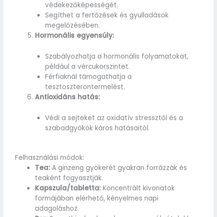
védekezőképességét.
Segíthet a fertőzések és gyulladások
megelőzésében.
Hormonális egyensúly:
Szabályozhatja a hormonális folyamatokat,
például a vércukorszintet.
Férfiaknál támogathatja a
tesztoszterontermelést.
Antioxidáns hatás:
Védi a sejteket az oxidatív stressztől és a
szabadgyökök káros hatásaitól.
Felhasználási módok:
Tea:
A ginzeng gyökerét gyakran forrázzák és
teaként fogyasztják.
Kapszula/tabletta:
Koncentrált kivonatok
formájában elérhető, kényelmes napi
adagoláshoz.