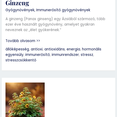
Ginzeng
Gyógynövények
,
Immunerősítő gyógynövények
A ginzeng (Panax ginseng) egy Ázsiából származó, több
ezer éve használt gyógynövény, amelyet gyakran
neveznek az „élet gyökerének.”
Tovább olvasom >>
állóképesség
,
antioxi
,
antioxidáns
,
energia
,
hormonális
egyensúly
,
immunerősítő
,
immunrendszer
,
stressz
,
stresszcsökkentő
Damiána
(Turnera
diffusa)