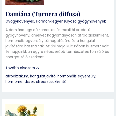
Damiána (Turnera diffusa)
Gyógynövények
,
Hormonkiegyensúlyozó gyógynövények
A damiána egy dél-amerikai és mexikói eredetű
gyógynövény, amelyet hagyományosan afrodiziákumként,
hormonális egyensúly támogatására és a hangulat
javítására használnak. Az ősi maja kultúrában is ismert volt,
és napjainkban egyre népszerűbb természetes tonizáló és
energetizáló szerként.
Tovább olvasom >>
afrodiziákum
,
hangulatjavító
,
hormonális egyensúly
,
hormonrendszer
,
stresszcsökkentő
Aranygyökér
(Rhodiola