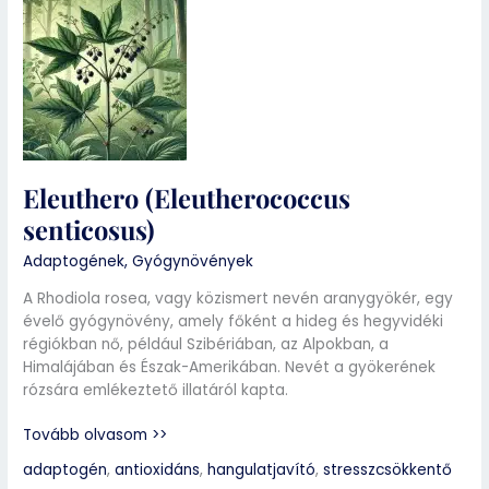
Eleuthero
(Eleutherococcus
senticosus)
Eleuthero (Eleutherococcus
senticosus)
Adaptogének
,
Gyógynövények
A Rhodiola rosea, vagy közismert nevén aranygyökér, egy
évelő gyógynövény, amely főként a hideg és hegyvidéki
régiókban nő, például Szibériában, az Alpokban, a
Himalájában és Észak-Amerikában. Nevét a gyökerének
rózsára emlékeztető illatáról kapta.
Tovább olvasom >>
adaptogén
,
antioxidáns
,
hangulatjavító
,
stresszcsökkentő