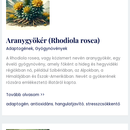
rosea)
Aranygyökér (Rhodiola rosea)
Adaptogének
,
Gyógynövények
A Rhodiola rosea, vagy közismert nevén aranygyökér, egy
évelő gyógynövény, amely főként a hideg és hegyvidéki
régiókban nő, például Szibériában, az Alpokban, a
Himalájában és Észak-Amerikában. Nevét a gyökerének
rózsára emlékeztető illatáról kapta.
Tovább olvasom >>
adaptogén
,
antioxidáns
,
hangulatjavító
,
stresszcsökkentő