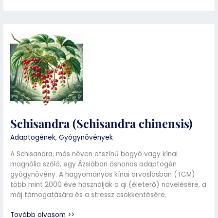
Schisandra
(Schisandra
chinensis)
Schisandra (Schisandra chinensis)
Adaptogének
,
Gyógynövények
A Schisandra, más néven ötszínű bogyó vagy kínai
magnólia szőlő, egy Ázsiában őshonos adaptogén
gyógynövény. A hagyományos kínai orvoslásban (TCM)
több mint 2000 éve használják a qi (életerő) növelésére, a
máj támogatására és a stressz csökkentésére.
Tovább olvasom >>