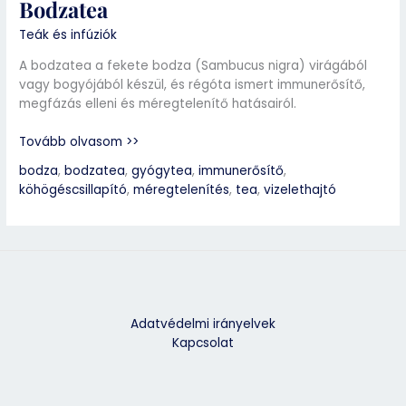
Bodzatea
Teák és infúziók
A bodzatea a fekete bodza (Sambucus nigra) virágából
vagy bogyójából készül, és régóta ismert immunerősítő,
megfázás elleni és méregtelenítő hatásairól.
Tovább olvasom >>
bodza
,
bodzatea
,
gyógytea
,
immunerősítő
,
köhögéscsillapító
,
méregtelenítés
,
tea
,
vizelethajtó
Adatvédelmi irányelvek
Kapcsolat