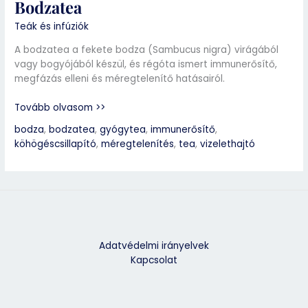
Bodzatea
Teák és infúziók
A bodzatea a fekete bodza (Sambucus nigra) virágából
vagy bogyójából készül, és régóta ismert immunerősítő,
megfázás elleni és méregtelenítő hatásairól.
Tovább olvasom >>
bodza
,
bodzatea
,
gyógytea
,
immunerősítő
,
köhögéscsillapító
,
méregtelenítés
,
tea
,
vizelethajtó
Adatvédelmi irányelvek
Kapcsolat