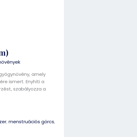
um)
növények
ú gyógynövény, amely
re ismert. Enyhíti a
rzést, szabályozza a
zer
,
menstruációs görcs
,