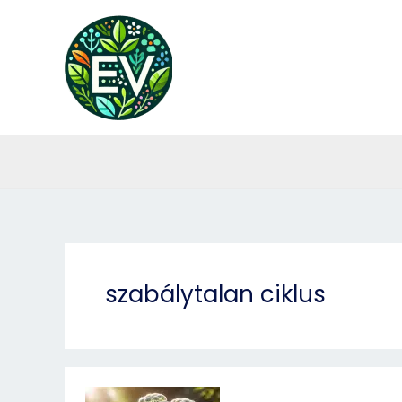
Skip
to
content
szabálytalan ciklus
Cickafark