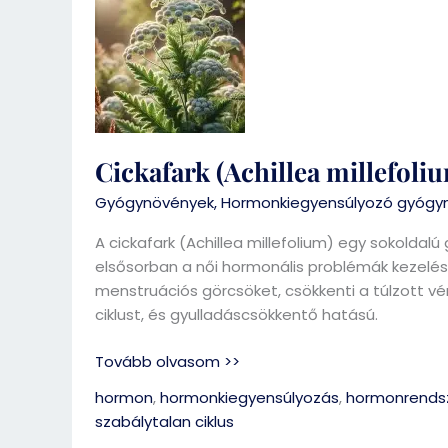
(Achillea
millefolium)
Cickafark (Achillea millefoli
Gyógynövények
,
Hormonkiegyensúlyozó gyógy
A cickafark (Achillea millefolium) egy sokoldal
elsősorban a női hormonális problémák kezelésé
menstruációs görcsöket, csökkenti a túlzott vé
ciklust, és gyulladáscsökkentő hatású.
Tovább olvasom >>
hormon
,
hormonkiegyensúlyozás
,
hormonrends
szabálytalan ciklus