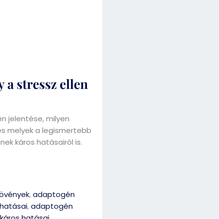
a stressz ellen
 jelentése, milyen
és melyek a legismertebb
k káros hatásairól is.
övények
,
adaptogén
hatásai
,
adaptogén
káros hatásai
,