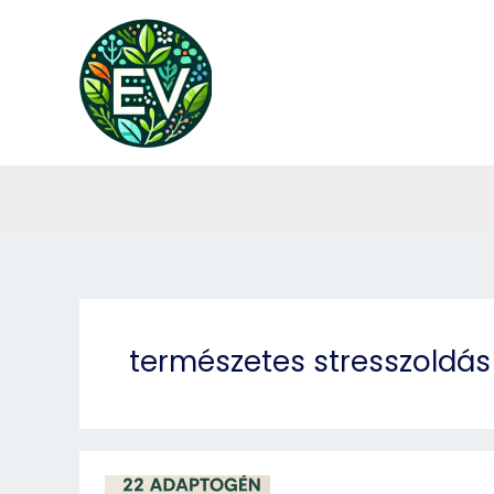
Skip
to
content
természetes stresszoldás
Adaptogének: