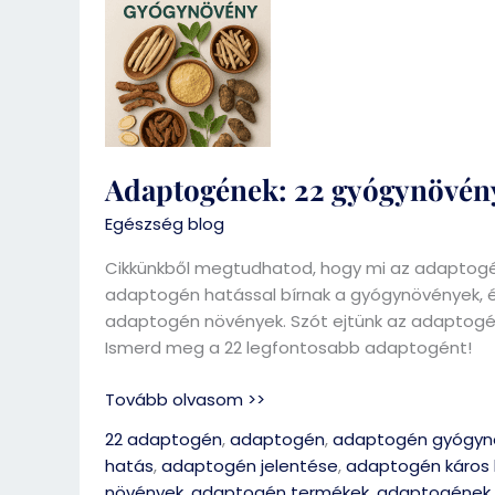
22
gyógynövény
a
stressz
ellen
Adaptogének: 22 gyógynövény 
Egészség blog
Cikkünkből megtudhatod, hogy mi az adaptogén
adaptogén hatással bírnak a gyógynövények, 
adaptogén növények. Szót ejtünk az adaptogéne
Ismerd meg a 22 legfontosabb adaptogént!
Tovább olvasom >>
22 adaptogén
,
adaptogén
,
adaptogén gyógyn
hatás
,
adaptogén jelentése
,
adaptogén káros 
növények
,
adaptogén termékek
,
adaptogének 