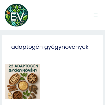
Skip
to
content
adaptogén gyógynövények
Adaptogének:
22
gyógynövény
a
stressz
ellen