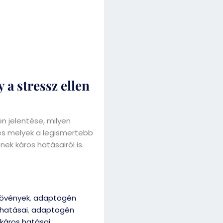
a stressz ellen
 jelentése, milyen
és melyek a legismertebb
k káros hatásairól is.
övények
,
adaptogén
hatásai
,
adaptogén
káros hatásai
,