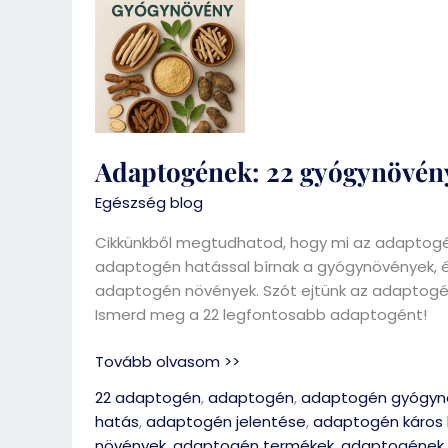
22
gyógynövény
a
stressz
ellen
Adaptogének: 22 gyógynövény 
Egészség blog
Cikkünkből megtudhatod, hogy mi az adaptogén
adaptogén hatással bírnak a gyógynövények, 
adaptogén növények. Szót ejtünk az adaptogéne
Ismerd meg a 22 legfontosabb adaptogént!
Tovább olvasom >>
22 adaptogén
,
adaptogén
,
adaptogén gyógyn
hatás
,
adaptogén jelentése
,
adaptogén káros 
növények
,
adaptogén termékek
,
adaptogének 