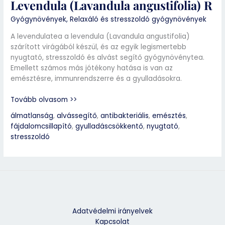
Levendula (Lavandula angustifolia) R
Gyógynövények
,
Relaxáló és stresszoldó gyógynövények
A levendulatea a levendula (Lavandula angustifolia)
szárított virágából készül, és az egyik legismertebb
nyugtató, stresszoldó és alvást segítő gyógynövénytea.
Emellett számos más jótékony hatása is van az
emésztésre, immunrendszerre és a gyulladásokra.
Tovább olvasom >>
álmatlanság
,
alvássegítő
,
antibakteriális
,
emésztés
,
fájdalomcsillapító
,
gyulladáscsökkentő
,
nyugtató
,
stresszoldó
Adatvédelmi irányelvek
Kapcsolat