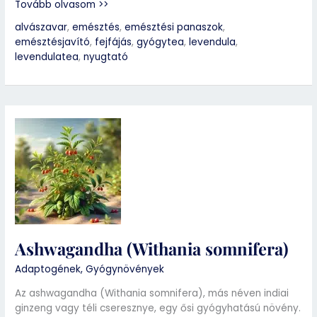
Tovább olvasom >>
alvászavar
,
emésztés
,
emésztési panaszok
,
emésztésjavító
,
fejfájás
,
gyógytea
,
levendula
,
levendulatea
,
nyugtató
Ashwagandha
(Withania
somnifera)
Ashwagandha (Withania somnifera)
Adaptogének
,
Gyógynövények
Az ashwagandha (Withania somnifera), más néven indiai
ginzeng vagy téli cseresznye, egy ősi gyógyhatású növény.