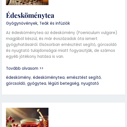
Édesköménytea
Gyógynövények
,
Teák és infúziók
Az édesköménytea az édeskömény (Foeniculum vulgare)
magjából készül, és már évszázadok óta ismert
gyógyhatásairól. Elsősorban emésztést segítő, görcsoldó
és nyugtató tulajdonságai miatt fogyasztják, de számos
egyéb jótékony hatása is van.
Tovább olvasom >>
édeskömény
,
édesköménytea
,
emésztést segítő
,
görcsoldó
,
gyógytea
,
légúti betegség
,
nyugtató
Galagonyatea