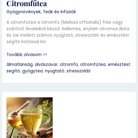
Citromfűtea
Gyógynövények
,
Teák és infúziók
A citromfűtea a citromfű (Melissa officinalis) friss vagy
szárított leveleiből készül. Kellemes, enyhén citromos illata
és íze mellett számos nyugtató, stresszoldó és emésztést
segítő hatással bír.
Tovább olvasom >>
álmatlanság
,
alvászavar
,
citromfű
,
citromfűtea
,
emésztést
segítő
,
gyógytea
,
nyugtató
,
stresszoldó
Édesköménytea