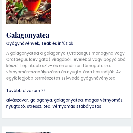
Galagonyatea
Gyógynövények
,
Teák és infúziók
A galagonyatea a galagonya (Crataegus monogyna vagy
Crataegus laevigata) virágából, leveléből vagy bogyójából
készül. Leginkább szív- és érrendszeri támogatásra,
vérnyomás-szabályozásra és nyugtatásra használják. Az
egyik legjobb természetes szívvédő gyógynövénytea.
Tovább olvasom >>
alvászavar
,
galagonya
,
galagonyatea
,
magas vérnyomás
,
nyugtató
,
stressz
,
tea
,
vérnyomás szabályozás