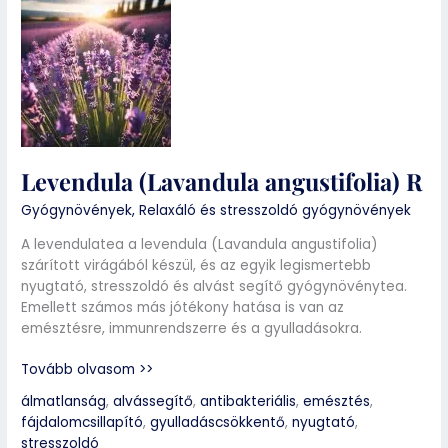
Levendula
(Lavandula
angustifolia)
R
Levendula (Lavandula angustifolia) R
Gyógynövények
,
Relaxáló és stresszoldó gyógynövények
A levendulatea a levendula (Lavandula angustifolia)
szárított virágából készül, és az egyik legismertebb
nyugtató, stresszoldó és alvást segítő gyógynövénytea.
Emellett számos más jótékony hatása is van az
emésztésre, immunrendszerre és a gyulladásokra.
Tovább olvasom >>
álmatlanság
,
alvássegítő
,
antibakteriális
,
emésztés
,
fájdalomcsillapító
,
gyulladáscsökkentő
,
nyugtató
,
stresszoldó