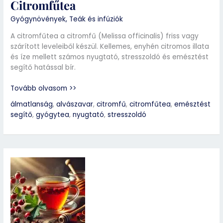
Citromfűtea
Gyógynövények
,
Teák és infúziók
A citromfűtea a citromfű (Melissa officinalis) friss vagy
szárított leveleiből készül. Kellemes, enyhén citromos illata
és íze mellett számos nyugtató, stresszoldó és emésztést
segítő hatással bír.
Tovább olvasom >>
álmatlanság
,
alvászavar
,
citromfű
,
citromfűtea
,
emésztést
segítő
,
gyógytea
,
nyugtató
,
stresszoldó
Galagonyatea