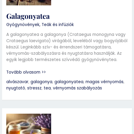
Galagonyatea
Gyógynövények
,
Teák és infúziók
A galagonyatea a galagonya (Crataegus monogyna vagy
Crataegus laevigata) virágából, leveléből vagy bogyójából
készül. Leginkább szív- és érrendszeri támogatásra,
vérnyomás-szabályozásra és nyugtatásra használják. Az
egyik legjobb természetes szívvédő gyógynövénytea.
Tovább olvasom >>
alvászavar
,
galagonya
,
galagonyatea
,
magas vérnyomás
,
nyugtató
,
stressz
,
tea
,
vérnyomás szabályozás
Levendulatea