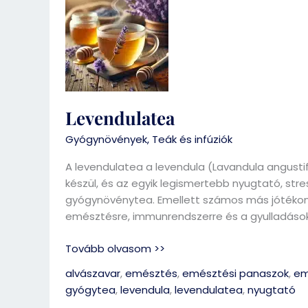
Levendulatea
Gyógynövények
,
Teák és infúziók
A levendulatea a levendula (Lavandula angustifo
készül, és az egyik legismertebb nyugtató, stre
gyógynövénytea. Emellett számos más jótékony
emésztésre, immunrendszerre és a gyulladások
Tovább olvasom >>
alvászavar
,
emésztés
,
emésztési panaszok
,
em
gyógytea
,
levendula
,
levendulatea
,
nyugtató