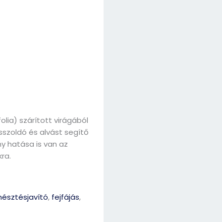
lia) szárított virágából
sszoldó és alvást segítő
 hatása is van az
ra.
észtésjavító
,
fejfájás
,