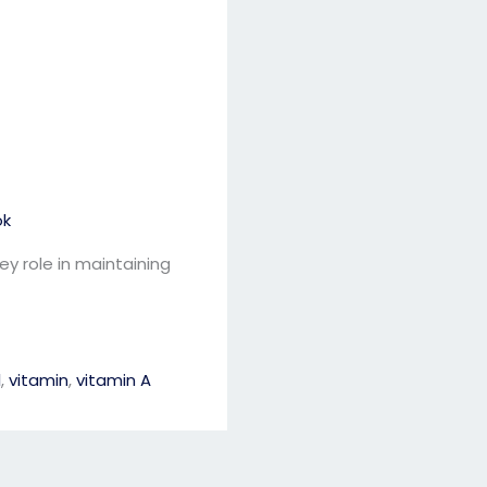
ok
ey role in maintaining
l
,
vitamin
,
vitamin A