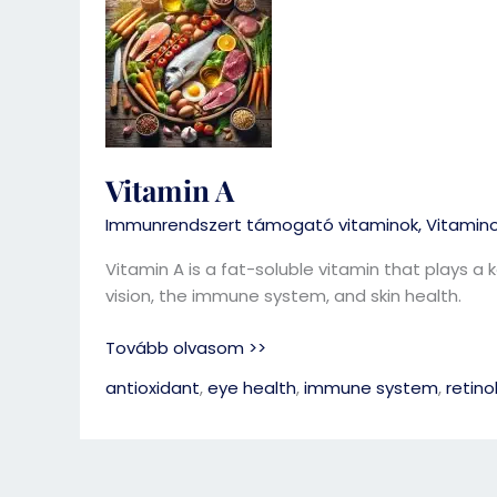
A
Vitamin A
Immunrendszert támogató vitaminok
,
Vitamin
Vitamin A is a fat-soluble vitamin that plays a k
vision, the immune system, and skin health.
Tovább olvasom >>
antioxidant
,
eye health
,
immune system
,
retino