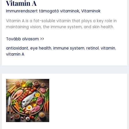
Vitamin A
Immunrendszert támogató vitaminok
,
Vitaminok
Vitamin A is a fat-soluble vitamin that plays a key role in
maintaining vision, the immune system, and skin health.
Tovább olvasom >>
antioxidant
,
eye health
,
immune system
,
retinol
,
vitamin
,
vitamin A
A-
vitamin