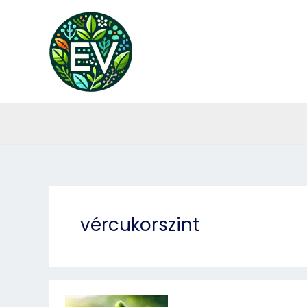
Skip
to
content
vércukorszint
Görögszéna