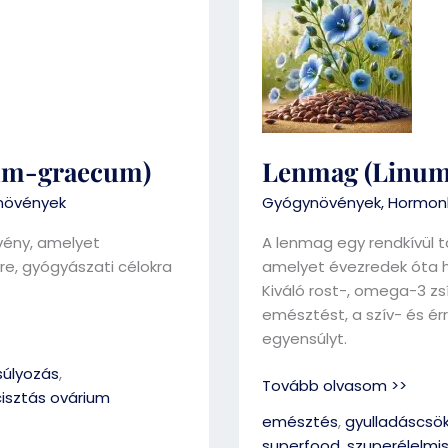
(Linum
usitatissimum)
num-graecum)
Lenmag (Linum
növények
Gyógynövények
,
Hormonk
vény, amelyet
A lenmag egy rendkívül t
re, gyógyászati célokra
amelyet évezredek óta ha
Kiváló rost-, omega-3 zs
emésztést, a szív- és é
egyensúlyt.
úlyozás
,
Tovább olvasom >>
cisztás ovárium
emésztés
,
gyulladáscsö
superfood
,
szuperélelmi