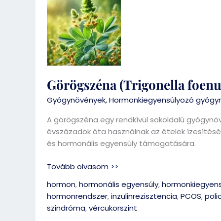
(Trigonella
foenum-
graecum)
Görögszéna (Trigonella foe
Gyógynövények
,
Hormonkiegyensúlyozó gyógy
A görögszéna egy rendkívül sokoldalú gyógynö
évszázadok óta használnak az ételek ízesítésé
és hormonális egyensúly támogatására.
Tovább olvasom >>
hormon
,
hormonális egyensúly
,
hormonkiegyens
hormonrendszer
,
inzulinrezisztencia
,
PCOS
,
poli
szindróma
,
vércukorszint