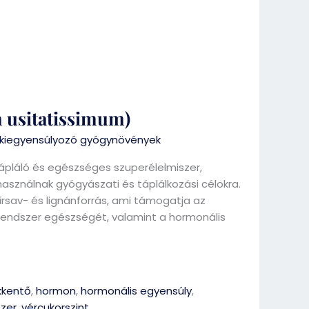
 usitatissimum)
iegyensúlyozó gyógynövények
ápláló és egészséges szuperélelmiszer,
sználnak gyógyászati és táplálkozási célokra.
írsav- és lignánforrás, ami támogatja az
rrendszer egészségét, valamint a hormonális
kkentő
,
hormon
,
hormonális egyensúly
,
szer
,
vércukorszint